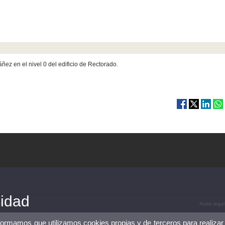
ñez en el nivel 0 del edificio de Rectorado.
cidad
 96 354 39 31
Aviso legal
nformamos que utilizamos cookies propias y de terceros para realizar