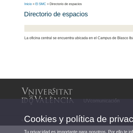
Inicio
>
El SMC
> Directorio de espacios
Directorio de espacios
La oficina central se encuentra ubicada en el Campus de Blasco Ibá
UVcomunicación
Cookies y política de priva
© 2026 UV. - Avda. Blasco Ibáñez, 13 - Nivel 0. 46010 València. Teléfono: (+34)
Tu privacidad es importante para nosotros. Por ello te i