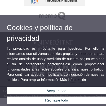
Cookies y política de
privacidad
Tu privacidad es importante para nosotros. Por ello te
informamos que utilizamos cookies propias y de terceros para
realizar análisis de uso y medición de nuestra página web con
UVcomunicación
el fin de personalizar contenidos,así como proporcionar
funcionalidades a las redes sociales o analizar nuestro tráfico.
Para continuar acepta o modifica la configuración de nuestras
cookies. Para ampliar información
Más información
Aceptar todo
© 2026 UV. - Avda. Blasco Ibáñez, 13 - Nivel 0. 46010 València. Teléfono: (+34) 96 354 39 31
Aviso legal
|
Accesibilidad
|
Política privacidad
|
Cookies
|
Transparencia
|
Buzón del Servicio
Rechazar todo