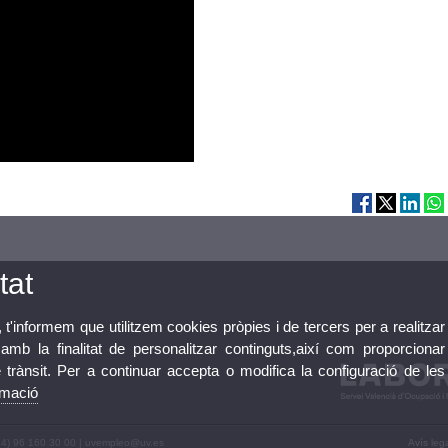
tat
, t'informem que utilitzem cookies pròpies i de tercers per a realitzar
mb la finalitat de personalitzar continguts,així com proporcionar
e trànsit. Per a continuar accepta o modifica la configuració de les
rmació
+34) 96 160 30 00 | uvempleo@uv.es
Avís leg