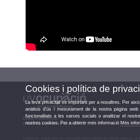
Cookies i política de privaci
La teva privacitat és important per a nosaltres. Per això
anàlisis d'ús i mesurament de la nostra pàgina web a
funcionalitats a les xarxes socials o analitzar el nostr
Eixides Professionals
nostres cookies. Per a obtenir més informació
Més info
Talent i capacitat a la Universitat
© 2026 UV. - Espai Vives UV - Avinguda Blasco Ibañez, 23. 46010 València. | (