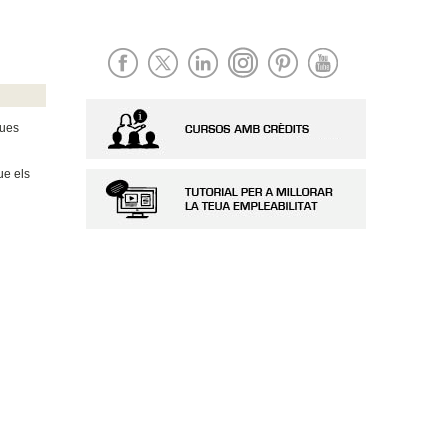
ques
ue els