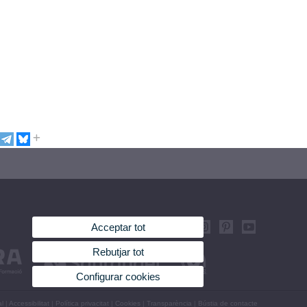
Acceptar tot
Rebutjar tot
Configurar cookies
al
|
Accessibilitat
|
Política privacitat
|
Cookies
|
Transparència
|
Bústia de contacte