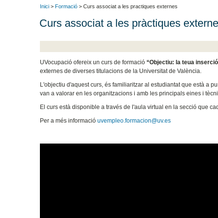
Inici
>
Formació
> Curs associat a les practiques externes
Curs associat a les pràctiques extern
UVocupació ofereix un curs de formació
“Objectiu: la teua inserci
externes de diverses titulacions de la Universitat de València.
L'objectiu d'aquest curs, és familiaritzar al estudiantat que està 
van a valorar en les organitzacions i amb les principals eines i tèc
El curs està disponible a través de l'aula virtual en la secció que ca
Per a més informació
uvempleo.formacion@uv.es