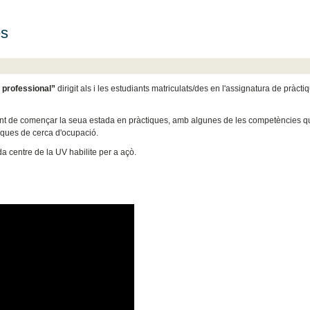
es
ó professional”
dirigit als i les estudiants matriculats/des en l'assignatura de pràcti
a punt de començar la seua estada en pràctiques, amb algunes de les competències q
niques de cerca d'ocupació.
da centre de la UV habilite per a açò.