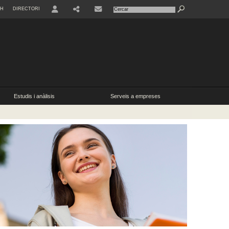
SH
DIRECTORI
USER
Estudis i anàlisis
Serveis a empreses