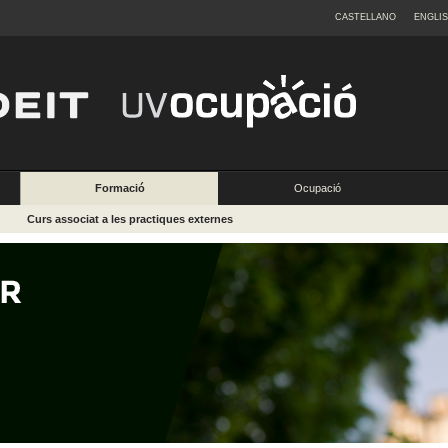
CASTELLANO
ENGLI
Formació
Ocupació
Curs associat a les practiques externes