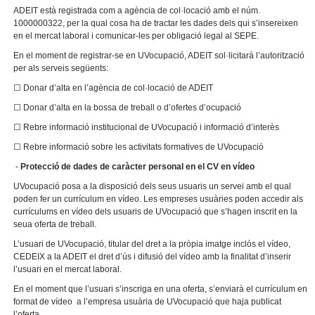
ADEIT està registrada com a agència de col·locació amb el núm.
1000000322, per la qual cosa ha de tractar les dades dels qui s’insereixen
en el mercat laboral i comunicar-les per obligació legal al SEPE.
En el moment de registrar-se en UVocupació, ADEIT sol·licitarà l’autorització
per als serveis següents:
☐ Donar d’alta en l’agència de col·locació de ADEIT
☐ Donar d’alta en la bossa de treball o d’ofertes d’ocupació
☐ Rebre informació institucional de UVocupació i informació d’interès
☐ Rebre informació sobre les activitats formatives de UVocupació
-
Protecció de dades de caràcter personal en el CV en vídeo
UVocupació posa a la disposició dels seus usuaris un servei amb el qual
poden fer un currículum en vídeo. Les empreses usuàries poden accedir als
currículums en vídeo dels usuaris de UVocupació que s’hagen inscrit en la
seua oferta de treball.
L’usuari de UVocupació, titular del dret a la pròpia imatge inclòs el vídeo,
CEDEIX a la ADEIT el dret d’ús i difusió del vídeo amb la finalitat d’inserir
l’usuari en el mercat laboral.
En el moment que l’usuari s’inscriga en una oferta, s’enviarà el currículum en
format de vídeo a l’empresa usuària de UVocupació que haja publicat
l’oferta.