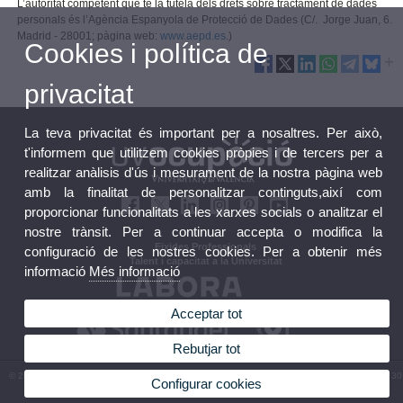
L’autoritat competent que té la tutela dels drets sobre tractament de dades
personals és l’Agència Espanyola de Protecció de Dades (C/. Jorge Juan, 6.
Madrid - 28001; pàgina web:
www.aepd.es
.)
Cookies i política de
privacitat
La teva privacitat és important per a nosaltres. Per això,
t'informem que utilitzem cookies pròpies i de tercers per a
realitzar anàlisis d'ús i mesurament de la nostra pàgina web
amb la finalitat de personalitzar continguts,així com
proporcionar funcionalitats a les xarxes socials o analitzar el
nostre trànsit. Per a continuar accepta o modifica la
Eixides Professionals
configuració de les nostres cookies. Per a obtenir més
Talent i capacitat a la Universitat
informació
Més informació
Acceptar tot
Rebutjar tot
© 2026 UV. - Espai Vives UV - Avinguda Blasco Ibañez, 23. 46010 València. | (+34) 96 160 30
Configurar cookies
00 | uvempleo@uv.es