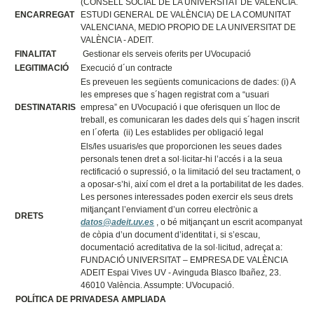
(CONSELL SOCIAL DE LA UNIVERSITAT DE VALÈNCIA.
ENCARREGAT
ESTUDI GENERAL DE VALÈNCIA) DE LA COMUNITAT
VALENCIANA, MEDIO PROPIO DE LA UNIVERSITAT DE
VALÈNCIA - ADEIT.
FINALITAT
Gestionar els serveis oferits per UVocupació
LEGITIMACIÓ
Execució d´un contracte
Es preveuen les següents comunicacions de dades: (i) A
les empreses que s´hagen registrat com a “usuari
DESTINATARIS
empresa” en UVocupació i que oferisquen un lloc de
treball, es comunicaran les dades dels qui s´hagen inscrit
en l´oferta (ii) Les establides per obligació legal
Els/les usuaris/es que proporcionen les seues dades
personals tenen dret a sol·licitar-hi l’accés i a la seua
rectificació o supressió, o la limitació del seu tractament, o
a oposar-s’hi, així com el dret a la portabilitat de les dades.
Les persones interessades poden exercir els seus drets
mitjançant l’enviament d’un correu electrònic a
DRETS
datos@adeit.uv.es
, o bé mitjançant un escrit acompanyat
de còpia d’un document d’identitat i, si s’escau,
documentació acreditativa de la sol·licitud, adreçat a:
FUNDACIÓ UNIVERSITAT – EMPRESA DE VALÈNCIA
ADEIT Espai Vives UV - Avinguda Blasco Ibañez, 23.
46010 València. Assumpte: UVocupació.
POLÍTICA DE PRIVADESA AMPLIADA