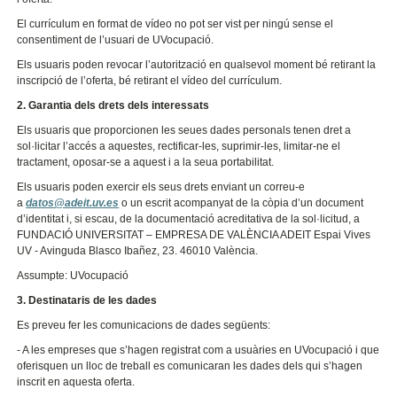
El currículum en format de vídeo no pot ser vist per ningú sense el
consentiment de l’usuari de UVocupació.
Els usuaris poden revocar l’autorització en qualsevol moment bé retirant la
inscripció de l’oferta, bé retirant el vídeo del currículum.
2. Garantia dels drets dels interessats
Els usuaris que proporcionen les seues dades personals tenen dret a
sol·licitar l’accés a aquestes, rectificar-les, suprimir-les, limitar-ne el
tractament, oposar-se a aquest i a la seua portabilitat.
Els usuaris poden exercir els seus drets enviant un correu-e
a
datos@adeit.uv.es
o un escrit acompanyat de la còpia d’un document
d’identitat i, si escau, de la documentació acreditativa de la sol·licitud, a
FUNDACIÓ UNIVERSITAT – EMPRESA DE VALÈNCIA ADEIT Espai Vives
UV - Avinguda Blasco Ibañez, 23. 46010 València.
Assumpte: UVocupació
3. Destinataris de les dades
Es preveu fer les comunicacions de dades següents:
- A les empreses que s’hagen registrat com a usuàries en UVocupació i que
oferisquen un lloc de treball es comunicaran les dades dels qui s’hagen
inscrit en aquesta oferta.