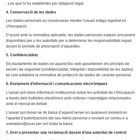
- Les que hi ha establertes per obligació legal.
4. Conservació de les dades
Les dades personals es conservaran mentre l’usuari estiga registrat en
UVocupació.
D’acord amb la normativa aplicable, les dades personals estaran únicament
disponibles per a les autoritats per a determinar les responsabilitats legals
durant el període de prescripció d’aquestes.
5. Confidencialitat
Els tractaments de dades en aquest lloc web garanteixen els principis de
secret i de seguretat (confidencialitat, integritat i disponibilitat de les dades)
tal com estableix la normativa de protecció de dades de caràcter personal.
6. Enviament d’informació i comunicacions electròniques
L’usuari pot rebre informació institucional sobre les activitats de UVocupació
a través dels butlletins electrònics amb notícies i reportatges relacionades
amb el mercat de treball.
L’usuari pot donar-se de baixa d’aquest servei en qualsevol moment en
l’apartat d’autoritzacions del seu menú personal o enviant un correu-e a
uvempleo@uv.es per sol·licitar la baixa.
7. Dret a presentar una reclamació davant d’una autoritat de control