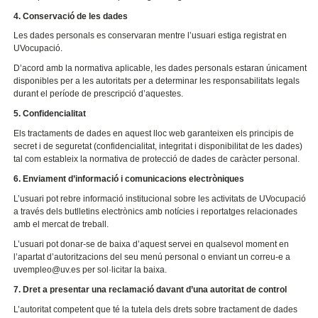
4. Conservació de les dades
Les dades personals es conservaran mentre l’usuari estiga registrat en
UVocupació.
D’acord amb la normativa aplicable, les dades personals estaran únicament
disponibles per a les autoritats per a determinar les responsabilitats legals
durant el període de prescripció d’aquestes.
5. Confidencialitat
Els tractaments de dades en aquest lloc web garanteixen els principis de
secret i de seguretat (confidencialitat, integritat i disponibilitat de les dades)
tal com estableix la normativa de protecció de dades de caràcter personal.
6. Enviament d’informació i comunicacions electròniques
L’usuari pot rebre informació institucional sobre les activitats de UVocupació
a través dels butlletins electrònics amb notícies i reportatges relacionades
amb el mercat de treball.
L’usuari pot donar-se de baixa d’aquest servei en qualsevol moment en
l’apartat d’autoritzacions del seu menú personal o enviant un correu-e a
uvempleo@uv.es per sol·licitar la baixa.
7. Dret a presentar una reclamació davant d’una autoritat de control
L’autoritat competent que té la tutela dels drets sobre tractament de dades