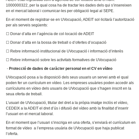
1000000322, per la qual cosa ha de tractar les dades dels qui s’insereixen
en el mercat laboral i comunicar-les per obligació legal al SEPE.
En el moment de registrar-se en UVocupació, ADEIT sol·licitarà l’autorització
per als serveis següents:
☐ Donar d’alta en l’agència de col·locació de ADEIT
☐ Donar d’alta en la bossa de treball o d’ofertes d’ocupació
☐ Rebre informació institucional de UVocupació i informació d’interès
☐ Rebre informació sobre les activitats formatives de UVocupació
-
Protecció de dades de caràcter personal en el CV en vídeo
UVocupació posa a la disposició dels seus usuaris un servei amb el qual
poden fer un currículum en vídeo. Les empreses usuàries poden accedir als
currículums en vídeo dels usuaris de UVocupació que s’hagen inscrit en la
seua oferta de treball.
L’usuari de UVocupació, titular del dret a la pròpia imatge inclòs el vídeo,
CEDEIX a la ADEIT el dret d’ús i difusió del vídeo amb la finalitat d’inserir
l’usuari en el mercat laboral.
En el moment que l’usuari s’inscriga en una oferta, s’enviarà el currículum en
format de vídeo a l’empresa usuària de UVocupació que haja publicat
l’oferta.