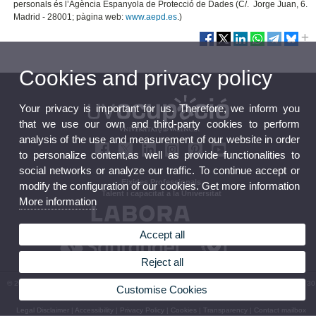
personals és l’Agència Espanyola de Protecció de Dades (C/. Jorge Juan, 6.
Madrid - 28001; pàgina web:
www.aepd.es
.)
Cookies and privacy policy
Your privacy is important for us. Therefore, we inform you
that we use our own and third-party cookies to perform
analysis of the use and measurement of our website in order
to personalize content,as well as provide functionalities to
social networks or analyze our traffic. To continue accept or
Eixides Professionals
modify the configuration of our cookies. Get more information
Talent i capacitat a la Universitat
More information
Accept all
Reject all
© 2026 UV. - Espai Vives UV - Avinguda Blasco Ibañez, 23. 46010 València. | (+34) 96 160 30
Customise Cookies
00 | uvempleo@uv.es
Legal Disclaimer
|
Accessibility
|
Privacy Policy
|
Cookies
|
Transparency
|
Contact mailbox