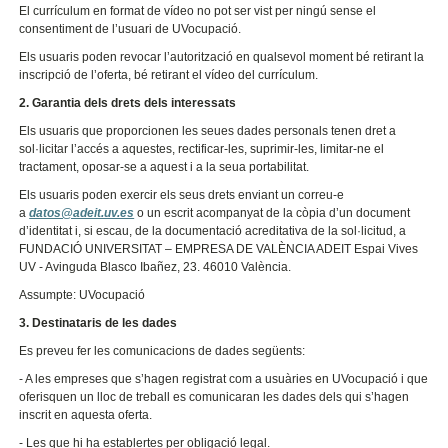
El currículum en format de vídeo no pot ser vist per ningú sense el
consentiment de l’usuari de UVocupació.
Els usuaris poden revocar l’autorització en qualsevol moment bé retirant la
inscripció de l’oferta, bé retirant el vídeo del currículum.
2. Garantia dels drets dels interessats
Els usuaris que proporcionen les seues dades personals tenen dret a
sol·licitar l’accés a aquestes, rectificar-les, suprimir-les, limitar-ne el
tractament, oposar-se a aquest i a la seua portabilitat.
Els usuaris poden exercir els seus drets enviant un correu-e
a
datos@adeit.uv.es
o un escrit acompanyat de la còpia d’un document
d’identitat i, si escau, de la documentació acreditativa de la sol·licitud, a
FUNDACIÓ UNIVERSITAT – EMPRESA DE VALÈNCIA ADEIT Espai Vives
UV - Avinguda Blasco Ibañez, 23. 46010 València.
Assumpte: UVocupació
3. Destinataris de les dades
Es preveu fer les comunicacions de dades següents:
- A les empreses que s’hagen registrat com a usuàries en UVocupació i que
oferisquen un lloc de treball es comunicaran les dades dels qui s’hagen
inscrit en aquesta oferta.
- Les que hi ha establertes per obligació legal.