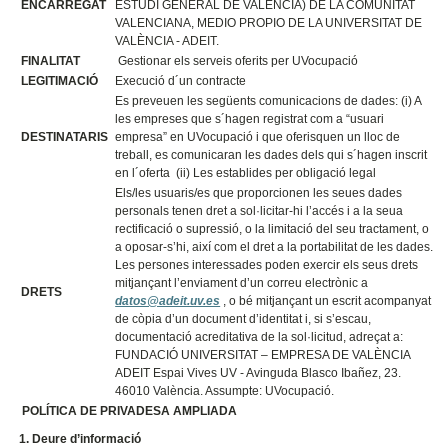
ENCARREGAT
ESTUDI GENERAL DE VALÈNCIA) DE LA COMUNITAT
VALENCIANA, MEDIO PROPIO DE LA UNIVERSITAT DE
VALÈNCIA - ADEIT.
FINALITAT
Gestionar els serveis oferits per UVocupació
LEGITIMACIÓ
Execució d´un contracte
Es preveuen les següents comunicacions de dades: (i) A
les empreses que s´hagen registrat com a “usuari
DESTINATARIS
empresa” en UVocupació i que oferisquen un lloc de
treball, es comunicaran les dades dels qui s´hagen inscrit
en l´oferta (ii) Les establides per obligació legal
Els/les usuaris/es que proporcionen les seues dades
personals tenen dret a sol·licitar-hi l’accés i a la seua
rectificació o supressió, o la limitació del seu tractament, o
a oposar-s’hi, així com el dret a la portabilitat de les dades.
Les persones interessades poden exercir els seus drets
mitjançant l’enviament d’un correu electrònic a
DRETS
datos@adeit.uv.es
, o bé mitjançant un escrit acompanyat
de còpia d’un document d’identitat i, si s’escau,
documentació acreditativa de la sol·licitud, adreçat a:
FUNDACIÓ UNIVERSITAT – EMPRESA DE VALÈNCIA
ADEIT Espai Vives UV - Avinguda Blasco Ibañez, 23.
46010 València. Assumpte: UVocupació.
POLÍTICA DE PRIVADESA AMPLIADA
1. Deure d’informació