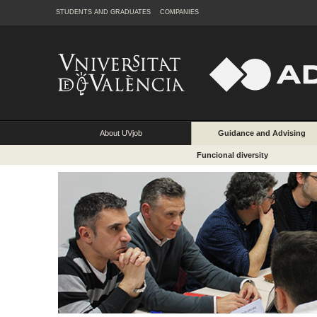
STUDENTS AND GRADUATES
COMPANIES
About UVjob
Guidance and Advising
Funcional diversity