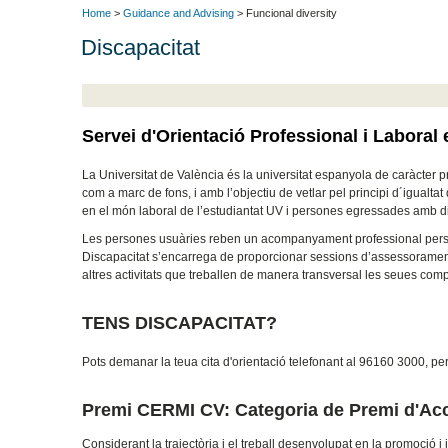
Home
>
Guidance and Advising
> Funcional diversity
Discapacitat
Servei d'Orientació Professional i Laboral 
La Universitat de València és la universitat espanyola de caràcter 
com a marc de fons, i amb l’objectiu de vetlar pel principi d´igualta
en el món laboral de l’estudiantat UV i persones egressades amb disc
Les persones usuàries reben un acompanyament professional personal
Discapacitat s’encarrega de proporcionar sessions d’assessorament, r
altres activitats que treballen de manera transversal les seues compe
TENS DISCAPACITAT?
Pots demanar la teua cita d'orientació telefonant al 96160 3000, pe
Premi CERMI CV: Categoria de Premi d'Acc
Considerant la trajectòria i el treball desenvolupat en la promoció i