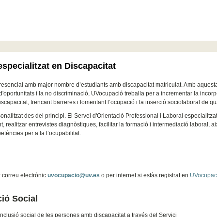
especialitzat en Discapacitat
presencial amb major nombre d’estudiants amb discapacitat matriculat. Amb aquesta 
t d'oportunitats i la no discriminació, UVocupació treballa per a incrementar la incor
apacitat, trencant barreres i fomentant l’ocupació i la inserció sociolaboral de qua
itzat des del principi. El Servei d'Orientació Professional i Laboral especialitza
ealitzar entrevistes diagnòstiques, facilitar la formació i intermediació laboral, a
tències per a la l’ocupabilitat.
r correu electrònic
uvocupacio@uv.es
o per internet si estàs registrat en
UVocupac
ió Social
 inclusió social de les persones amb discapacitat a través del Servici