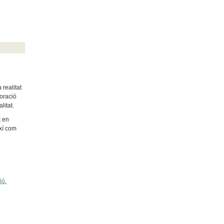
realitat
poració
litat.
t en
ixí com
ió.