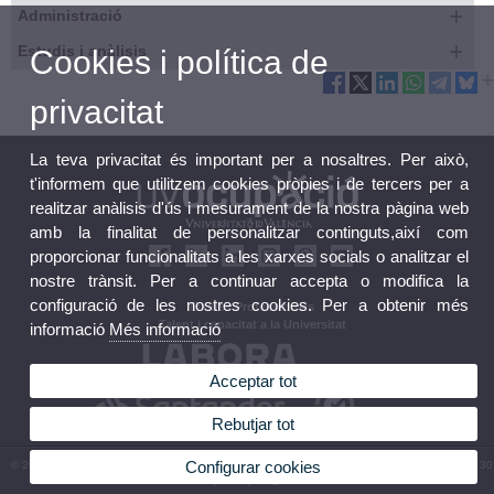
Administració
Estudis i anàlisis
Cookies i política de
privacitat
La teva privacitat és important per a nosaltres. Per això,
t'informem que utilitzem cookies pròpies i de tercers per a
realitzar anàlisis d'ús i mesurament de la nostra pàgina web
amb la finalitat de personalitzar continguts,així com
proporcionar funcionalitats a les xarxes socials o analitzar el
nostre trànsit. Per a continuar accepta o modifica la
configuració de les nostres cookies. Per a obtenir més
Eixides Professionals
Talent i capacitat a la Universitat
informació
Més informació
Acceptar tot
Rebutjar tot
Configurar cookies
© 2026 UV. - Espai Vives UV - Avinguda Blasco Ibañez, 23. 46010 València. | (+34) 96 160 30
00 | uvempleo@uv.es