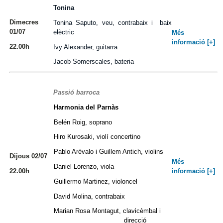
Tonina
Dimecres
Tonina Saputo, veu, contrabaix i baix
01/07
elèctric
Més
informació [+]
22.00h
Ivy Alexander, guitarra
Jacob Somerscales, bateria
Passió barroca
Harmonia del Parnàs
Belén Roig, soprano
Hiro Kurosaki, violí concertino
Pablo Arévalo i Guillem Antich, violins
Dijous 02/07
Més
Daniel Lorenzo, viola
22.00h
informació [+]
Guillermo Martinez, violoncel
David Molina, contrabaix
Marian Rosa Montagut, clavicèmbal i
direcció