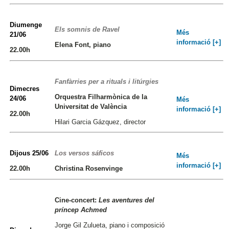
Diumenge
Els somnis de Ravel
Més
21/06
informació [+]
Elena Font, piano
22.00h
Fanfàrries per a rituals i litúrgies
Dimecres
Orquestra Filharmònica de la
24/06
Més
Universitat de València
informació [+]
22.00h
Hilari Garcia Gázquez, director
Dijous 25/06
Los versos sáficos
Més
informació [+]
22.00h
Christina Rosenvinge
Cine-concert:
Les aventures del
príncep Achmed
Jorge Gil Zulueta, piano i composició