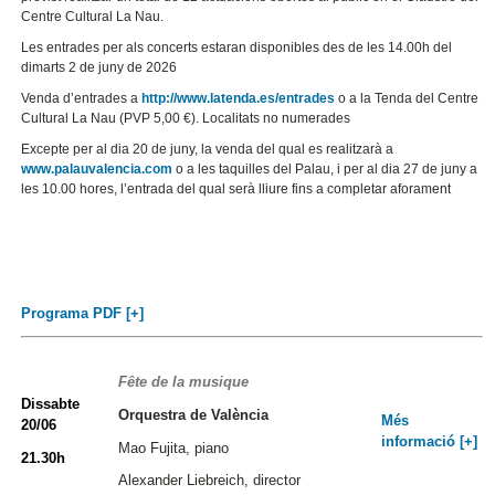
Centre Cultural La Nau.
Les entrades per als concerts estaran disponibles des de les 14.00h del
dimarts 2 de juny de 2026
Venda d’entrades a
http://www.latenda.es/entrades
o a la Tenda del Centre
Cultural La Nau (PVP 5,00 €). Localitats no numerades
Excepte per al dia 20 de juny, la venda del qual es realitzarà a
www.palauvalencia.com
o a les taquilles del Palau, i per al dia 27 de juny a
les 10.00 hores, l’entrada del qual serà lliure fins a completar aforament
Programa PDF [+]
Fête de la musique
Dissabte
Orquestra de València
Més
20/06
informació [+]
Mao Fujita, piano
21.30h
Alexander Liebreich, director