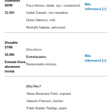
Divendres
Més
26/06
Paco Alonso, rebab, saz i composició
informació [+]
22.00h
Isabel Zulueta. veu narradora
Diana Valencia, violí
Mustafá Sabeaa. percussió
Dissabte
27/06
Descalços
10.00h
Més
Entrelazados
informació [+]
Entrada lliure,
Dansa-teatre inclusiu
aforament
limitat
(No) Res?
Nerea Benavent Peiró, soprano
Valentin Petrovici, baríton
Pablo Baidez Rodrigo, piano