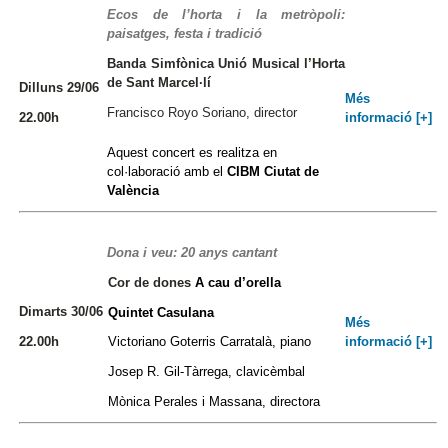
Ecos de l’horta i la metròpoli:
paisatges, festa i tradició
Banda Simfònica
Unió Musical l’Horta
de Sant Marcel·lí
Dilluns 29/06
Més
Francisco Royo Soriano, director
22.00h
informació [+]
Aquest concert es realitza en
col·laboració amb el
CIBM Ciutat de
València
Dona i veu: 20 anys cantant
Cor de dones
A cau d’orella
Dimarts 30/06
Quintet Casulana
Més
22.00h
informació [+]
Victoriano Goterris Carratalà, piano
Josep R. Gil-Tàrrega, clavicèmbal
Mònica Perales i Massana, directora