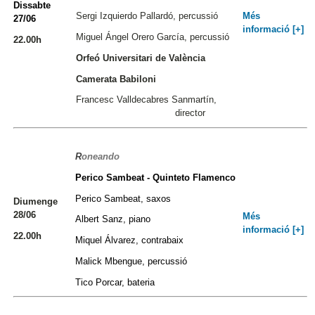
Dissabte
Més
Sergi Izquierdo Pallardó, percussió
27/06
informació [+]
Miguel Ángel Orero García, percussió
22.00h
Orfeó Universitari de València
Camerata Babiloni
Francesc Valldecabres Sanmartín,
director
R
oneando
Perico Sambeat - Quinteto Flamenco
Perico Sambeat, saxos
Diumenge
28/06
Més
Albert Sanz, piano
informació [+]
22.00h
Miquel Álvarez, contrabaix
Malick Mbengue, percussió
Tico Porcar, bateria