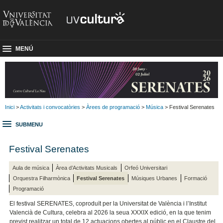
MENÚ
Inici
>
Activitats i convocatòries
>
Àrees de programació
>
Música
> Festival Serenates
SUBMENU
Festival Serenates
Aula de música
Àrea d’Activitats Musicals
Orfeó Universitari
Orquestra Filharmònica
Festival Serenates
Músiques Urbanes
Formació
Programació
El festival SERENATES, coproduït per la Universitat de València i l’Institut
Valencià de Cultura, celebra al 2026 la seua XXXIX edició, en la que tenim
previst realitzar un total de 12 actuacions obertes al públic en el Claustre del