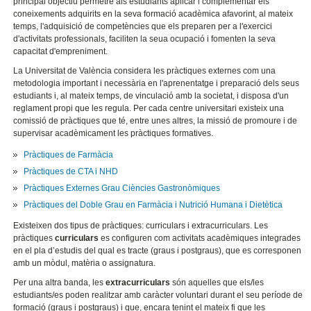
principal objectiu permetre als estudiants aplicar i complementar els
coneixements adquirits en la seva formació acadèmica afavorint, al mateix
temps, l'adquisició de competències que els preparen per a l'exercici
d'activitats professionals, faciliten la seua ocupació i fomenten la seva
capacitat d'empreniment.
La Universitat de València considera les pràctiques externes com una
metodologia important i necessària en l'aprenentatge i preparació dels seus
estudiants i, al mateix temps, de vinculació amb la societat, i disposa d'un
reglament propi que les regula. Per cada centre universitari existeix una
comissió de pràctiques que té, entre unes altres, la missió de promoure i de
supervisar acadèmicament les pràctiques formatives.
Pràctiques de Farmàcia
Pràctiques de CTA i NHD
Pràctiques Externes Grau Ciències Gastronòmiques
Pràctiques del Doble Grau en Farmàcia i Nutrició Humana i Dietètica
Existeixen dos tipus de pràctiques: curriculars i extracurriculars. Les
pràctiques
curriculars
es configuren com activitats acadèmiques integrades
en el pla d’estudis del qual es tracte (graus i postgraus), que es corresponen
amb un mòdul, matèria o assignatura.
Per una altra banda, les
extracurriculars
són aquelles que els/les
estudiants/es poden realitzar amb caràcter voluntari durant el seu període de
formació (graus i postgraus) i que, encara tenint el mateix fi que les