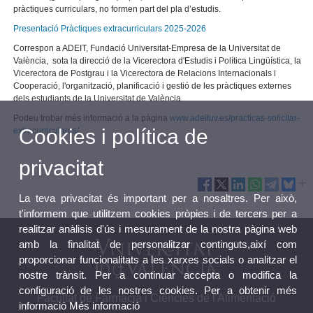
pràctiques curriculars, no formen part del pla d’estudis.
Presentació Pràctiques extracurriculars 2025-2026
Correspon a ADEIT, Fundació Universitat-Empresa de la Universitat de
València, sota la direcció de la Vicerectora d'Estudis i Política Lingüística, la
Vicerectora de Postgrau i la Vicerectora de Relacions Internacionals i
Cooperació, l'organització, planificació i gestió de les pràctiques externes
dels estudiants de la Universitat de València.
Podeu trobar més informació a la pàgina
www.adeituv.es/practicas-solicitar-
Cookies i política de
extracurriculares/
privacitat
La teva privacitat és important per a nosaltres. Per això,
t'informem que utilitzem cookies pròpies i de tercers per a
realitzar anàlisis d'ús i mesurament de la nostra pàgina web
amb la finalitat de personalitzar continguts,així com
proporcionar funcionalitats a les xarxes socials o analitzar el
nostre trànsit. Per a continuar accepta o modifica la
configuració de les nostres cookies. Per a obtenir més
Facultat de Farmàcia i Ciències de l'Alimentació
informació
Més informació