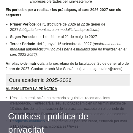
Empreses ofertades per juny-setembre
Els períodes per a realitzar les pràctiques, al curs 2026-2027 són els
següents:
Primer Període
: de l'1 d'octubre de 2026 al 22 de gener de
2027
(obligatòriament serà en modalitat autopràcticum)
Segon Període
: del 1 de febrer al 21 de maig de 2027
Tercer Període
: del 1 juny al 15 setembre de 2027
(preferentment en
modalitat autopràcticum i no més per a estudiants que no finalitzen en el
curs 2025-2026).
Ampliació de matricula
: a la secretaria de la facultat del 25 de gener al 5 de
febrer de 2027. Contactar amb Mar González (maria.m.gonzalez@uv.es)
Curs acadèmic 2025-2026
AL FINALITZAR LA PRÀCTICA
L'estudiant realitzará una memoria seguint les recomanacions
d'elaboració, i l'entregarà al seu Tutor Acadèmic en un termini màxim de
10 dies des de la finalitzación de la pràcticas, excepte en el període de
Cookies i política de
juny-setembre que l'haurà d'entregar en la primera setmana de setembre.
L'
enquesta-avaluació
de les pràctiques per l'estudiant, s'enviarà per mail
a Mar González (maria.m.gonzalez@uv.es)
privacitat