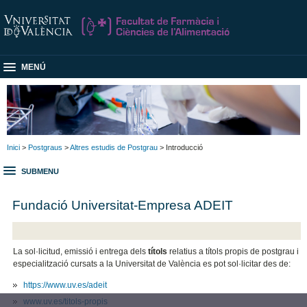
MENÚ
Inici
>
Postgraus
>
Altres estudis de Postgrau
> Introducció
SUBMENU
Fundació Universitat-Empresa ADEIT
La sol·licitud, emissió i entrega dels
títols
relatius a títols propis de postgrau i
especialització cursats a la Universitat de València es pot sol·licitar des de:
https://www.uv.es/adeit
www.uv.es/titols-propis