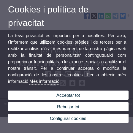
Cookies i política de
privacitat
La teva privacitat és important per a nosaltres. Per això,
t'informem que utilitzem cookies pròpies i de tercers per a
realitzar anàlisis d'ús i mesurament de la nostra pàgina web
amb la finalitat de personalitzar continguts,així com
proporcionar funcionalitats a les xarxes socials o analitzar el
Facultat de Farmàcia i Ciències de l'Alimentació
nostre trànsit. Per a continuar accepta o modifica la
configuració de les nostres cookies. Per a obtenir més
informació
Més informació
Acceptar tot
© 2026 UV. - Av. de Vicent Andrés Estellés 22 46100 Burjassot. València. Espanya. Tel (+34)
Rebutjar tot
963 86 41 00
Avís legal
|
Accessibilitat
|
Política privacitat
|
Cookies
|
Transparència
|
Bústia Facultat
Configurar cookies