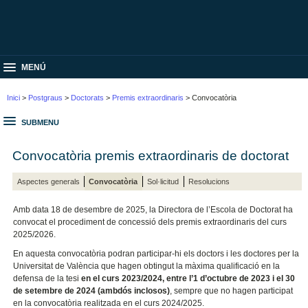
MENÚ
Inici
>
Postgraus
>
Doctorats
>
Premis extraordinaris
> Convocatòria
SUBMENU
Convocatòria premis extraordinaris de doctorat
Aspectes generals
Convocatòria
Sol·licitud
Resolucions
Amb data 18 de desembre de 2025, la Directora de l’Escola de Doctorat ha
convocat el procediment de concessió dels premis extraordinaris del curs
2025/2026.
En aquesta convocatòria podran participar-hi els doctors i les doctores per la
Universitat de València que hagen obtingut la màxima qualificació en la
defensa de la tesi
en el curs 2023/2024, entre l’1 d’octubre de 2023 i el 30
de setembre de 2024 (ambdós inclosos)
, sempre que no hagen participat
en la convocatòria realitzada en el curs 2024/2025.