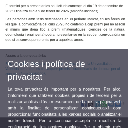
El termini per a presentar les sol·licituds comença el dia 19 de desembre de
2025 i finalitza el dia 9 de febrer de 2026 (ambdós inclosos).
Les persones amb tesis defensades en el període indicat, en les àrees en
les que la convocatòria del curs 25/26 no contempla cap premi per no assolir
el mínim que dona lloc a premi (matemàtiques, ciències de la natura,
odontologia i enginyeria) podran presentar-se en la següent convocatòria en
que sí es convoquen premis per a aqueixes àrees.
Accés a la convocatòria:
Cookies i política de
Resolució de la Directora de l’Escola de Doctorat de la Universitat de
València per la que es convoquen premis extraordinaris de doctorat per al
curs acadèmic 2025/2026
privacitat
La teva privacitat és important per a nosaltres. Per això,
t'informem que utilitzem cookies pròpies i de tercers per a
realitzar anàlisis d'ús i mesurament de la nostra pàgina web
amb la finalitat de personalitzar continguts,així com
proporcionar funcionalitats a les xarxes socials o analitzar el
nostre trànsit. Per a continuar accepta o modifica la
configuració de les nostres cookies. Per a obtenir més