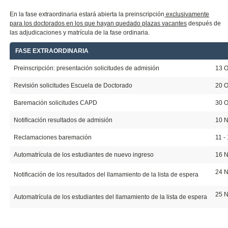
En la fase extraordinaria estará abierta la preinscripción
exclusivamente
para los doctorados en los que hayan quedado plazas vacantes
después de
las adjudicaciones y matrícula de la fase ordinaria.
FASE EXTRAORDINARIA
20
Preinscripción: presentación solicitudes de admisión
13 O
Revisión solicitudes Escuela de Doctorado
20 O
Baremación solicitudes CAPD
30 O
Notificación resultados de admisión
10 
Reclamaciones baremación
11 -
Automatrícula de los estudiantes de nuevo ingreso
16 N
24 
Notificación de los resultados del llamamiento de la lista de espera
25 N
Automatrícula de los estudiantes del llamamiento de la lista de espera