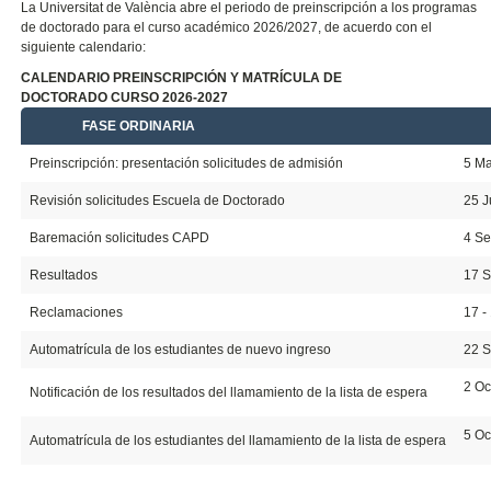
La Universitat de València abre el periodo de preinscripción a los programas
de doctorado para el curso académico 2026/2027, de acuerdo con el
siguiente calendario:
CALENDARIO PREINSCRIPCIÓN Y MATRÍCULA DE
DOCTORADO CURSO 2026-2027
FASE ORDINARIA
20
Preinscripción: presentación solicitudes de admisión
5 Ma
Revisión solicitudes Escuela de Doctorado
25 J
Baremación solicitudes CAPD
4 Se
Resultados
17 
Reclamaciones
17 -
Automatrícula de los estudiantes de nuevo ingreso
22 S
2 Oc
Notificación de los resultados del llamamiento de la lista de espera
5 Oc
Automatrícula de los estudiantes del llamamiento de la lista de espera