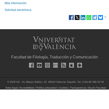
Más información
Solicitud electrónica
Facultad de Filología, Traducción y Comunicación
© 2026 UV. - Av. Blasco Ibáñez, 32. 46010 Valencia. España. Tel. (+34) 96 398 33 36
Aviso legal
|
Accesibilidad
|
Política privacidad
|
Cookies
|
Transparencia
|
Buzón Facultad