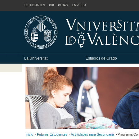
ESTUDIANTES
PDI
PTGAS
EMPRESA
La Universitat
Estudios de Grado
Inicio
>
Futuros Estudiantes
>
Actividades para Secundaria
> Programa Con