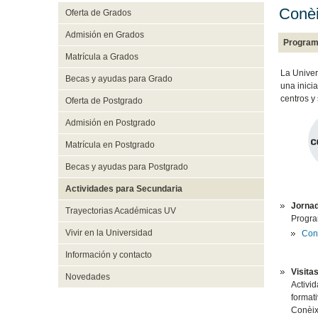
Conèi
Oferta de Grados
Admisión en Grados
Program
Matrícula a Grados
La Univer
Becas y ayudas para Grado
una inicia
centros y 
Oferta de Postgrado
Admisión en Postgrado
Matrícula en Postgrado
Becas y ayudas para Postgrado
Actividades para Secundaria
Jornad
Trayectorias Académicas UV
Program
Vivir en la Universidad
Cons
Información y contacto
Visita
Novedades
Activid
formati
Conèix