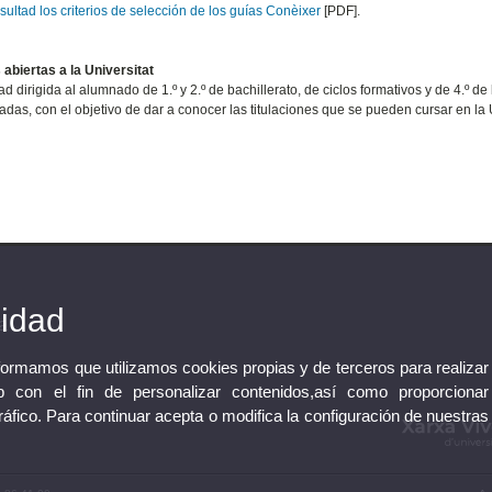
ultad los criterios de selección de los guías Conèixer
[PDF].
 abiertas a la Universitat
ad dirigida al alumnado de 1.º y 2.º de bachillerato, de ciclos formativos y de 4.º d
adas, con el objetivo de dar a conocer las titulaciones que se pueden cursar en la U
cidad
a
nformamos que utilizamos cookies propias y de terceros para realizar
 con el fin de personalizar contenidos,así como proporcionar
tráfico. Para continuar acepta o modifica la configuración de nuestras