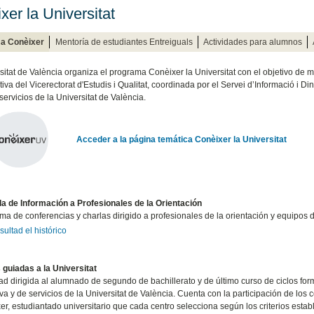
xer la Universitat
a Conèixer
Mentoría de estudiantes Entreiguals
Actividades para alumnos
sitat de València organiza el programa Conèixer la Universitat con el objetivo de mos
tiva del Vicerectorat d'Estudis i Qualitat, coordinada por el Servei d’Informació i D
servicios de la Universitat de València.
Acceder a la página temática Conèixer la Universitat
a de Información a Profesionales de la Orientación
a de conferencias y charlas dirigido a profesionales de la orientación y equipos d
ultad el histórico
s guiadas a la Universitat
ad dirigida al alumnado de segundo de bachillerato y de último curso de ciclos for
va y de servicios de la Universitat de València. Cuenta con la participación de los c
er, estudiantado universitario que cada centro selecciona según los criterios esta