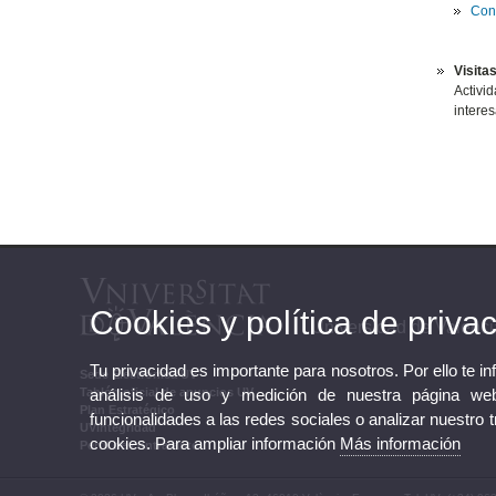
Cons
Visitas
Activid
interes
Cookies y política de priva
Universidad de Valenci
Tu privacidad es importante para nosotros. Por ello te i
Sede Electrónica UV
análisis de uso y medición de nuestra página web
Tablón oficial de anuncios UV
Plan Estratégico
funcionalidades a las redes sociales o analizar nuestro 
UVintegridad
cookies. Para ampliar información
Más información
Perfil de contratante