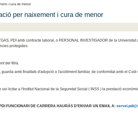
ment i cura de menor
ació per naixement i cura de menor
TGAS, PDI amb contracte laboral, o PERSONAL INVESTIGADOR de la Universitat de 
ncies protegides:
t del fill/a.
 guarda amb finalitats d'adopció o l'acolliment familiar, de conformitat amb el Codi 
 sol·licitar a l'Institut Nacional de la Seguretat Social ( INSS ) la prestació econ
 PDI FUNCIONARI DE CARRERA HAURÀS D'ENVIAR UN EMAIL A:
servei.pdi@