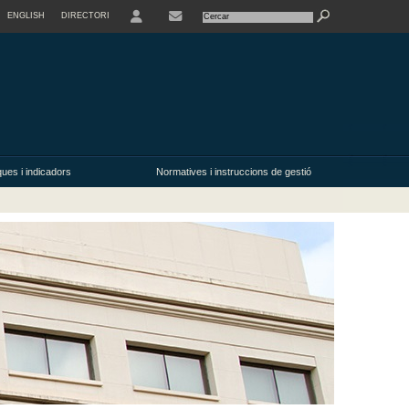
ENGLISH
DIRECTORI
ques i indicadors
Normatives i instruccions de gestió