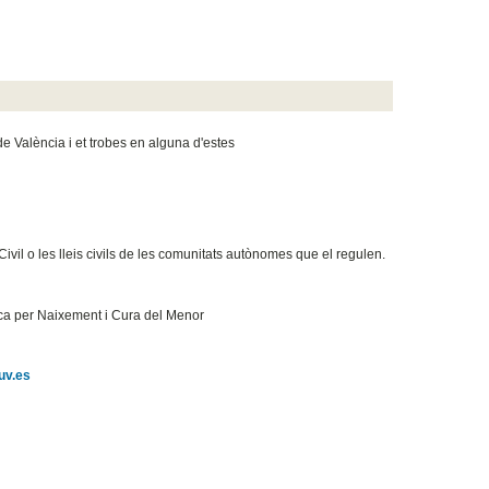
València i et trobes en alguna d'estes
Civil o les lleis civils de les comunitats autònomes que el regulen.
òmica per Naixement i Cura del Menor
uv.es