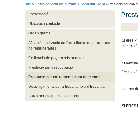
Inici
>
Gestió de recursos humans
>
Seguretat Social
> Prestació per naixe
Prest
Presentació
Ubicació i contacte
Organigrama
Si eres P
Afiliació i cotització de l'estudiantat en pràctiques
circumstà
no remunerades
Cotització de pagaments puntuals
* Naixemen
Prestació per desocupació
* Adopció,
Prestació per naixement i cura de menor
Desplaçaments per a treballar fora d'Espanya
Hauràs de
Baixa per incapacitat temporal
SI ERES