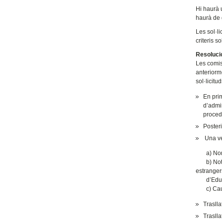
Hi haurà u
haurà de 
Les sol·l
criteris 
Resoluci
Les comis
anteriorm
sol·licitu
En prim
d’admis
procede
Posteri
Una veg
a) Nombr
b) Nota m
estranger
d’Educaci
c) Causa 
Traslla
Traslla