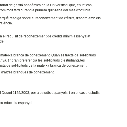
ndari de gestió acadèmica de la Universitat i que, en tot cas,
 com molt tard durant la primera quinzena del mes d'octubre.
perquè resolga sobre el reconeixement de crèdits, d’acord amb els
València.
en el requisit de reconeixement de crèdits mínim assenyalat
 de
la mateixa branca de coneixement. Quan es tracte de sol·licituds
nya, tindran preferència les sol·licituds d’estudiants/tes
 resta de sol·licituds de la mateixa branca de coneixement.
ns d’altres branques de coneixement.
ecret 1125/2003, per a estudis espanyols, i en el cas d’estudis
ma educatiu espanyol.