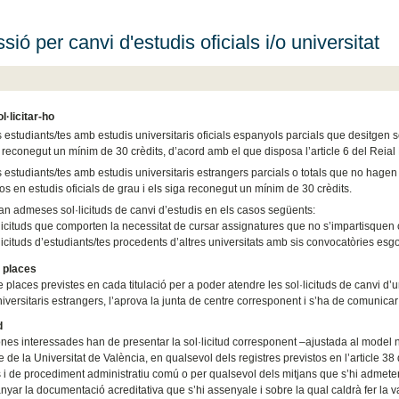
ió per canvi d'estudis oficials i/o universitat
l·licitar-ho
 estudiants/tes amb estudis universitaris oficials espanyols parcials que desitgen se
 reconegut un mínim de 30 crèdits, d’acord amb el que disposa l’article 6 del Reia
 estudiants/tes amb estudis universitaris estrangers parcials o totals que no hagen
 en estudis oficials de grau i els siga reconegut un mínim de 30 crèdits.
an admeses sol·licituds de canvi d’estudis en els casos següents:
licituds que comporten la necessitat de cursar assignatures que no s’impartisquen 
licituds d’estudiants/tes procedents d’altres universitats amb sis convocatòries esgot
 places
e places previstes en cada titulació per a poder atendre les sol·licituds de canvi d’u
niversitaris estrangers, l’aprova la junta de centre corresponent i s’ha de comunica
d
nes interessades han de presentar la sol·licitud corresponent –ajustada al model no
e de la Universitat de València, en qualsevol dels registres previstos en l’article 38
 i de procediment administratiu comú o per qualsevol dels mitjans que s’hi admeten
yar la documentació acreditativa que s’hi assenyale i sobre la qual caldrà fer la v