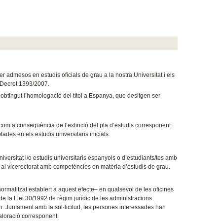
r admesos en estudis oficials de grau a la nostra Universitat i els
l Decret 1393/2007.
 obtingut l’homologació del títol a Espanya, que desitgen ser
com a conseqüència de l’extinció del pla d’estudis corresponent.
ades en els estudis universitaris iniciats.
niversitat i/o estudis universitaris espanyols o d’estudiants/tes amb
r al vicerectorat amb competències en matèria d’estudis de grau.
rmalitzat establert a aquest efecte– en qualsevol de les oficines
 de la Llei 30/1992 de règim jurídic de les administracions
. Juntament amb la sol·licitud, les persones interessades han
aloració corresponent.