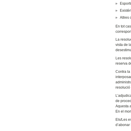
Esporti
Existèn
Altres 
En tot cas
correspon
La resolu
vista de 
desestimad
Les resol
reserva d
Contra la
interposa
administr
resolució
L’adjudica
de proced
Aquesta a
En el mom
Els/Les es
d’abonar 