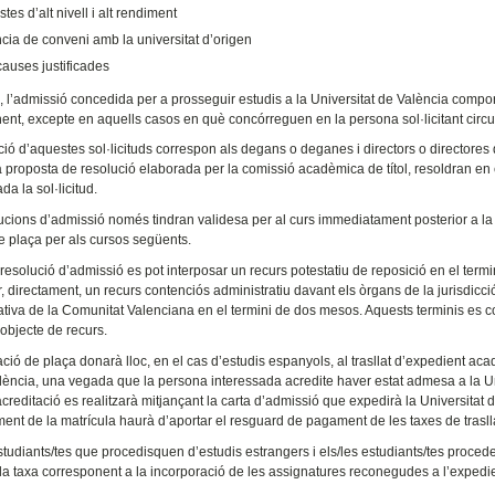
stes d’alt nivell i alt rendiment
cia de conveni amb la universitat d’origen
causes justificades
, l’admissió concedida per a prosseguir estudis a la Universitat de València comport
ent, excepte en aquells casos en què concórreguen en la persona sol·licitant cir
ció d’aquestes sol·licituds correspon als degans o deganes i directors o directores d
la proposta de resolució elaborada per la comissió acadèmica de títol, resoldran en 
a la sol·licitud.
ucions d’admissió només tindran validesa per al curs immediatament posterior a la d
e plaça per als cursos següents.
 resolució d’admissió es pot interposar un recurs potestatiu de reposició en el termi
r, directament, un recurs contenciós administratiu davant els òrgans de la jurisdicc
ativa de la Comunitat Valenciana en el termini de dos mesos. Aquests terminis es co
 objecte de recurs.
ció de plaça donarà lloc, en el cas d’estudis espanyols, al trasllat d’expedient aca
ència, una vegada que la persona interessada acredite haver estat admesa a la Un
creditació es realitzarà mitjançant la carta d’admissió que expedirà la Universitat
ent de la matrícula haurà d’aportar el resguard de pagament de les taxes de trasllat
tudiants/tes que procedisquen d’estudis estrangers i els/les estudiants/tes proceden
la taxa corresponent a la incorporació de les assignatures reconegudes a l’expedient