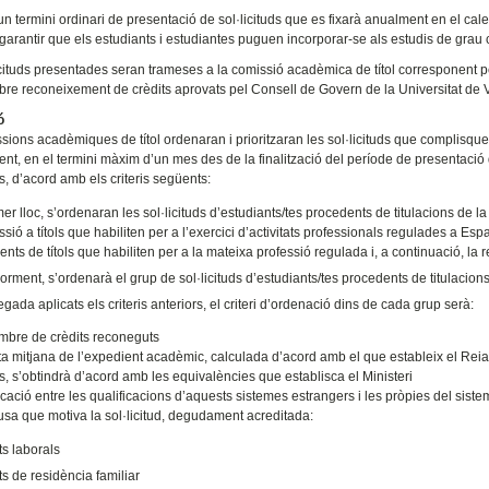
n termini ordinari de presentació de sol·licituds que es fixarà anualment en el cale
garantir que els estudiants i estudiantes puguen incorporar-se als estudis de grau
icituds presentades seran trameses a la comissió acadèmica de títol corresponent 
sobre reconeixement de crèdits aprovats pel Consell de Govern de la Universitat de 
ó
sions acadèmiques de títol ordenaran i prioritzaran les sol·licituds que complisqu
ent, en el termini màxim d’un mes des de la finalització del període de presentació
ds, d’acord amb els criteris següents:
er lloc, s’ordenaran les sol·licituds d’estudiants/tes procedents de titulacions de 
sió a títols que habiliten per a l’exercici d’activitats professionals regulades a Espa
nts de títols que habiliten per a la mateixa professió regulada i, a continuació, la
orment, s’ordenarà el grup de sol·licituds d’estudiants/tes procedents de titulacio
ada aplicats els criteris anteriors, el criteri d’ordenació dins de cada grup serà:
e de crèdits reconeguts
itjana de l’expedient acadèmic, calculada d’acord amb el que estableix el Reial D
s, s’obtindrà d’acord amb les equivalències que establisca el Ministeri
ó entre les qualificacions d’aquests sistemes estrangers i les pròpies del siste
que motiva la sol·licitud, degudament acreditada:
ts laborals
ts de residència familiar