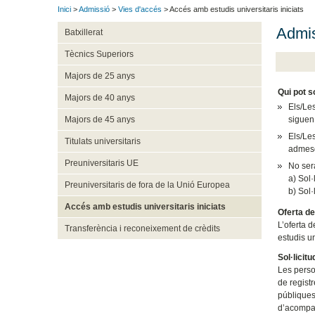
Inici
>
Admissió
>
Vies d'accés
> Accés amb estudis universitaris iniciats
Admiss
Batxillerat
Tècnics Superiors
Majors de 25 anys
Qui pot so
Majors de 40 anys
Els/Les
siguen
Majors de 45 anys
Els/Les
Titulats universitaris
admesos
Preuniversitaris UE
No ser
a) Sol·
Preuniversitaris de fora de la Unió Europea
b) Sol·
Accés amb estudis universitaris iniciats
Oferta de
L’oferta d
Transferència i reconeixement de crèdits
estudis u
Sol·licitu
Les perso
de registr
públiques
d’acompan