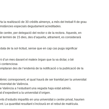
a la realització de 30 crèdits almenys, a més del treball fi de grau
cumstàncies especials degudament acreditades.
e centre, per delegació del rector o de la rectora. Aquests, en
el termini de 15 dies, des d’aquella; altrament, es considerarà
ata de la sol·licitud, sense que en cap cas puga significar
ni d’un mes davant el mateix òrgan que la va dictar, o bé
ió contenciosa
mptaran des de l’endemà de la notificació o la publicació de la
dèmic corresponent, el qual haurà de ser tramitat per la universitat
iversitat de València.
 de València a l’estudiant una vegada haja estat admès.
 d’expedient a la universitat d’origen.
ts d’estudis impartits en una universitat o centre privat, haurien
. La quantitat resultant s’inclourà en el rebut de matrícula.