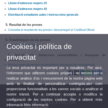
Llistat d'admesos majors 25
Llistat d'admesos majors 45
Distribució estudiants aules i instruccions generals
5. Resultat de les proves
Consulta el resultat de les proves i descarrega't el Certificat Oficial
6. Estadístiques de les proves
Cookies i política de
Informació Estadístiques
privacitat
7. Relació entre titulacions universitàries i branques de
coneixement
Relació entre titulacions universitàries i branques de coneixement
La teva privacitat és important per a nosaltres. Per això,
t'informem que utilitzem cookies pròpies i de tercers per a
realitzar anàlisis d'ús i mesurament de la nostra pàgina web
amb la finalitat de personalitzar continguts,així com
proporcionar funcionalitats a les xarxes socials o analitzar el
nostre trànsit. Per a continuar accepta o modifica la
configuració de les nostres cookies. Per a obtenir més
informació
Més informació