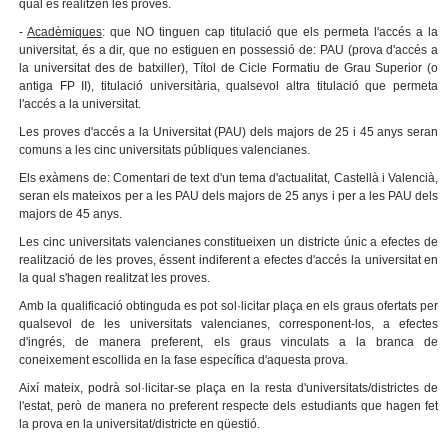
qual es realitzen les proves.
-
Acadèmiques
: que NO tinguen cap titulació que els permeta l'accés a la
universitat, és a dir, que no estiguen en possessió de: PAU (prova d'accés a
la universitat des de batxiller), Títol de Cicle Formatiu de Grau Superior (o
antiga FP II), titulació universitària, qualsevol altra titulació que permeta
l'accés a la universitat.
Les proves d'accés a la Universitat (PAU) dels majors de 25 i 45 anys seran
comuns a les cinc universitats públiques valencianes.
Els exàmens de: Comentari de text d'un tema d'actualitat, Castellà i Valencià,
seran els mateixos per a les PAU dels majors de 25 anys i per a les PAU dels
majors de 45 anys.
Les cinc universitats valencianes constitueixen un districte únic a efectes de
realització de les proves, éssent indiferent a efectes d'accés la universitat en
la qual s'hagen realitzat les proves.
Amb la qualificació obtinguda es pot sol·licitar plaça en els graus ofertats per
qualsevol de les universitats valencianes, corresponent-los, a efectes
d'ingrés, de manera preferent, els graus vinculats a la branca de
coneixement escollida en la fase específica d'aquesta prova.
Així mateix, podrà sol·licitar-se plaça en la resta d'universitats/districtes de
l'estat, però de manera no preferent respecte dels estudiants que hagen fet
la prova en la universitat/districte en qüestió.