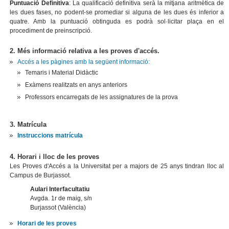
Puntuació Definitiva
: La qualificació definitiva serà la mitjana aritmètica de
les dues fases, no podent-se promediar si alguna de les dues és inferior a
quatre. Amb la puntuació obtinguda es podrà sol·licitar plaça en el
procediment de preinscripció.
2. Més informació relativa a les proves d'accés.
Accés a les pàgines amb la següent informació:
Temaris i Material Didàctic
Exàmens realitzats en anys anteriors
Professors encarregats de les assignatures de la prova
3. Matrícula
Instruccions matrícula
4. Horari i lloc de les proves
Les Proves d'Accés a la Universitat per a majors de 25 anys tindran lloc al
Campus de Burjassot.
Aulari Interfacultatiu
Avgda. 1r de maig, s/n
Burjassot (València)
Horari de les proves