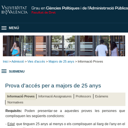
MENÚ
Inici
>
Admissió
>
Vies d'accés
>
Majors de 25 anys
> Informació Proves
SUBMENU
Prova d'accés per a majors de 25 anys
Informació Proves
Informació Assignatures
Professors
Exàmens
Normatives
Requisits:
Poden presentar-se a aquestes proves les persones que
complisquen les següents condicions:
-
Edat
: que tinguen 25 anys al menys o els complisquen al llarg de l'any en el