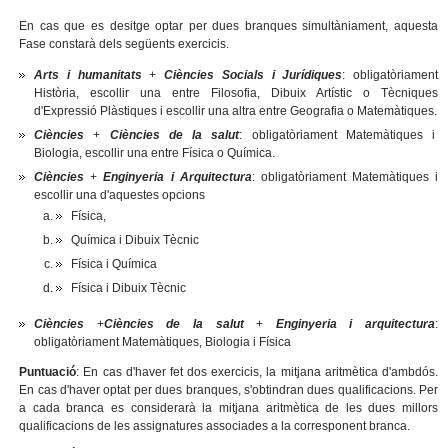
En cas que es desitge optar per dues branques simultàniament, aquesta
Fase constarà dels següents exercicis.
Arts i humanitats
+
Ciències Socials i Jurídiques
: obligatòriament
Història, escollir una entre Filosofia, Dibuix Artístic o Tècniques
d'Expressió Plàstiques i escollir una altra entre Geografia o Matemàtiques.
Ciències
+
Ciències de la salut
: obligatòriament Matemàtiques i
Biologia, escollir una entre Física o Química.
Ciències
+
Enginyeria i Arquitectura
: obligatòriament Matemàtiques i
escollir una d'aquestes opcions
Física,
Química i Dibuix Tècnic
Física i Química
Física i Dibuix Tècnic
Ciències
+
Ciències de la salut
+
Enginyeria i arquitectura
:
obligatòriament Matemàtiques, Biologia i Física
Puntuació
: En cas d'haver fet dos exercicis, la mitjana aritmètica d'ambdós.
En cas d'haver optat per dues branques, s'obtindran dues qualificacions. Per
a cada branca es considerarà la mitjana aritmètica de les dues millors
qualificacions de les assignatures associades a la corresponent branca.