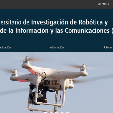
VALENCIÀ
stigación
Información
Ubicac