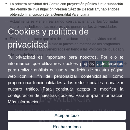
La primera actividad del Centre con proyección pública fue la fundación
del Premio de Investigación “Presen Sáez de Descatllar”, habiéndose
obtenido financiación de la Generalitat Valenciana.
Actualmente se vienen realizando, con carácter anual, las “Jornadas
sobre los estudios de las mujeres y de género en las Universidades
Cookies y política de
públicas de la Comunidad Valenciana”.
Finalmente destacar que otra de las actuaciones promovidas por el
privacidad
Centre de Coordinació ha sido la puesta en marcha de los programas
oficiales de postgrado, vertebrados en torno a las Políticas de Igualdad y
de los estudios de género.
Tu privacidad es importante para nosotros. Por ello te
informamos que utilizamos cookies propias y de terceros
para realizar análisis de uso y medición de nuestra página
web con el fin de personalizar contenidos,así como
proporcionar funcionalidades a las redes sociales o analizar
nuestro tráfico. Para continuar acepta o modifica la
configuración de nuestras cookies. Para ampliar información
Más información
Instituto Universitario de Estudios de las Mujeres
Aceptar todo
Rechazar todo