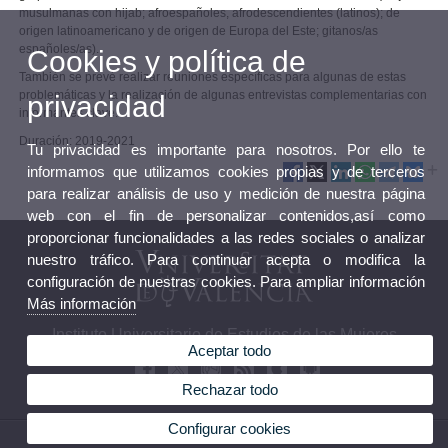
musulmanas con hijab; afroespañoles, afrodescendientes (latinos); de
origen latinoamericano y de origen de Europa del Este; gitanos/as
españoles/as).
Cookies y política de
También se prevé realizar reuniones específicas para algunas de estas
problemáticas y la realización de algunas entrevistas complementarias con
privacidad
informantes clave.
Duración: 2019-2021
Tu privacidad es importante para nosotros. Por ello te
informamos que utilizamos cookies propias y de terceros
para realizar análisis de uso y medición de nuestra página
web con el fin de personalizar contenidos,así como
proporcionar funcionalidades a las redes sociales o analizar
nuestro tráfico. Para continuar acepta o modifica la
configuración de nuestras cookies. Para ampliar información
Más información
Instituto Universitario de Estudios de las Mujeres
Aceptar todo
Rechazar todo
Configurar cookies
© 2026 UV. - C/ Serpis, 29 46022 Valencia. Tel.: 96 3983795