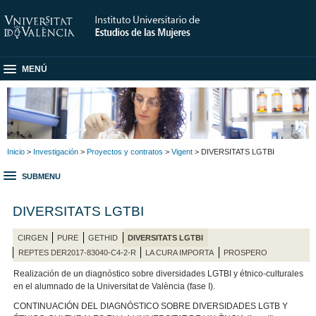
MENÚ
Inicio
>
Investigación
>
Proyectos y contratos
>
Vigent
> DIVERSITATS LGTBI
SUBMENU
DIVERSITATS LGTBI
CIRGEN
PURE
GETHID
DIVERSITATS LGTBI
REPTES DER2017-83040-C4-2-R
LA CURA IMPORTA
PROSPERO
Realización de un diagnóstico sobre diversidades LGTBI y étnico-culturales
en el alumnado de la Universitat de València (fase I).
CONTINUACIÓN DEL DIAGNÓSTICO SOBRE DIVERSIDADES LGTB Y