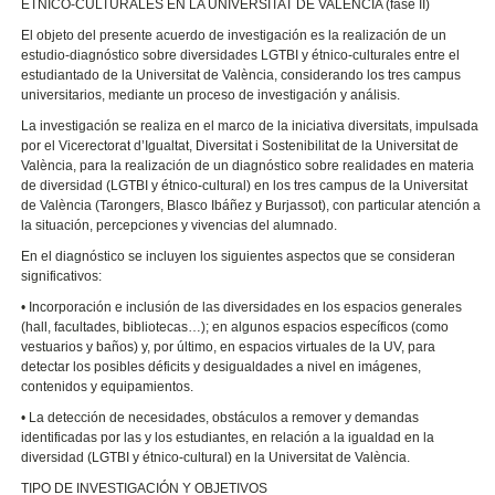
ÉTNICO-CULTURALES EN LA UNIVERSITAT DE VALÈNCIA (fase II)
El objeto del presente acuerdo de investigación es la realización de un
estudio-diagnóstico sobre diversidades LGTBI y étnico-culturales entre el
estudiantado de la Universitat de València, considerando los tres campus
universitarios, mediante un proceso de investigación y análisis.
La investigación se realiza en el marco de la iniciativa diversitats, impulsada
por el Vicerectorat d’Igualtat, Diversitat i Sostenibilitat de la Universitat de
València, para la realización de un diagnóstico sobre realidades en materia
de diversidad (LGTBI y étnico-cultural) en los tres campus de la Universitat
de València (Tarongers, Blasco Ibáñez y Burjassot), con particular atención a
la situación, percepciones y vivencias del alumnado.
En el diagnóstico se incluyen los siguientes aspectos que se consideran
significativos:
• Incorporación e inclusión de las diversidades en los espacios generales
(hall, facultades, bibliotecas…); en algunos espacios específicos (como
vestuarios y baños) y, por último, en espacios virtuales de la UV, para
detectar los posibles déficits y desigualdades a nivel en imágenes,
contenidos y equipamientos.
• La detección de necesidades, obstáculos a remover y demandas
identificadas por las y los estudiantes, en relación a la igualdad en la
diversidad (LGTBI y étnico-cultural) en la Universitat de València.
TIPO DE INVESTIGACIÓN Y OBJETIVOS