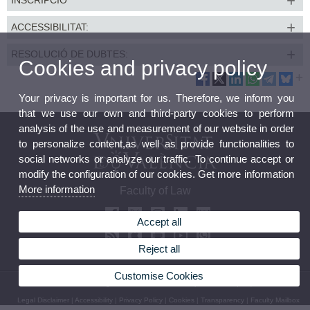
ACCESSIBILITAT:
RESOLUCIÓ DE DUBTES:
Cookies and privacy policy
Your privacy is important for us. Therefore, we inform you
that we use our own and third-party cookies to perform
analysis of the use and measurement of our website in order
to personalize content,as well as provide functionalities to
social networks or analyze our traffic. To continue accept or
modify the configuration of our cookies. Get more information
More information
Faculty of Law
Accept all
Reject all
Customise Cookies
© 2026 UV. - Av. dels Tarongers s/n, 46022 Valencia. Spain. Phone (+34) 96 386 41 00
Legal Disclaimer
|
Accessibility
|
Privacy Policy
|
Cookies
|
Transparency
|
Faculty Mailbox