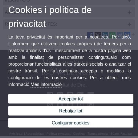
Cookies i política de
ACCESSIBILITAT:
privacitat
RESOLUCIÓ DE DUBTES:
La teva privacitat és important per a nosaltres. Per això,
t'informem que utilitzem cookies pròpies i de tercers per a
realitzar anàlisis d'ús i mesurament de la nostra pàgina web
amb la finalitat de personalitzar continguts,així com
proporcionar funcionalitats a les xarxes socials o analitzar el
nostre trànsit. Per a continuar accepta o modifica la
configuració de les nostres cookies. Per a obtenir més
informació
Més informació
Facultat de Dret
Acceptar tot
Rebutjar tot
Configurar cookies
© 2026 UV. - Avda. dels Tarongers s/n, 46022 València. Espanya. Tel. (+34) 96 386 41 00
Avís legal
|
Accessibilitat
|
Política privacitat
|
Cookies
|
Transparència
|
Bústia Facultat