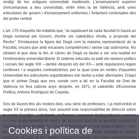
vestigi de les antigues universitats medievals. L'ensenyament superior
s'encomanava a deu universitats, entre elles la de València, amb unes
estructures de govern i d'ensenyament uniformes i fortament controlades des
del poder central.
L'art. 270 d'aquella llei establia que, “al capdavant de cada facultat hi haurà un
Degà nomenat pel Govern, d'entre els catedràtics d'esta, a proposta del
Rector.” S'instaurava la figura del Degà com la màxima representació de la
Facultat, encara que amb escasses competències i sense cap autonomia. No
obstant el que deia la llei, el càrrec de Degà va tardar a ser una realitat en
l'embrionària universitat liberal. El sistema educatiu va patir els vaivens polítics
i socials del segle XIX —també després els del XX— amb regulacions legals
contínues i a vegades contradictòries, per la qual cosa en moltes d'aquelles
Universitats les estructures organitzatives van tardar a estar afermades. D'aquí
que el primer Degà que ens conste com a tal en la Facultat de Dret de
València ho fora catorze anys després, en 1871, el catedràtic d'Economia
Política, Antonio Rodríguez de Cepeda.
Des de llavors fins als nostres dies, una sèrie de professors, i ja molt entrat el
segle XX la primera dona, han assumit esta responsabilitat de direcció sobre
la nostra Facultat —estudiants, professors i personal d'administració i servicis
—. Una responsabilitat al servici de la funció que en la societat complix la
Facultat de Dret de València. Una Facultat forjada en una llarga història —més
Cookies i política de
de cinc segles—, però que mira al futur per a continuar complint el servici
públic per al qual va ser creada: l'educació superior dels seus ensenyaments