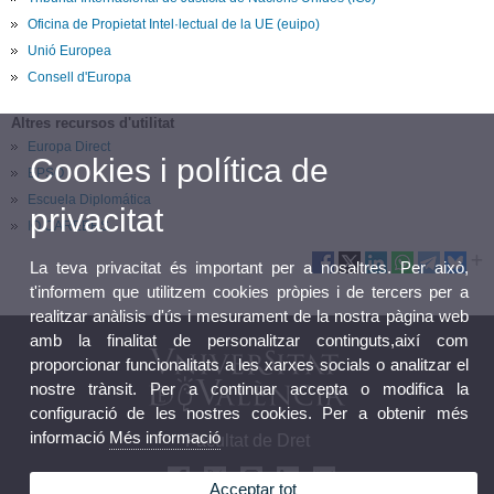
Oficina de Propietat Intel·lectual de la UE (euipo)
Unió Europea
Consell d'Europa
Altres recursos d'utilitat
Europa Direct
Cookies i política de
EPSO
Escuela Diplomática
privacitat
IO CAREERS
La teva privacitat és important per a nosaltres. Per això,
t'informem que utilitzem cookies pròpies i de tercers per a
realitzar anàlisis d'ús i mesurament de la nostra pàgina web
amb la finalitat de personalitzar continguts,així com
proporcionar funcionalitats a les xarxes socials o analitzar el
nostre trànsit. Per a continuar accepta o modifica la
configuració de les nostres cookies. Per a obtenir més
informació
Més informació
Facultat de Dret
Acceptar tot