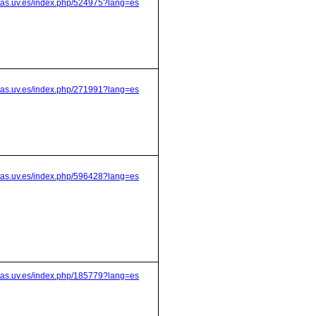
stas.uv.es/index.php/524975?lang=es
stas.uv.es/index.php/271991?lang=es
stas.uv.es/index.php/596428?lang=es
stas.uv.es/index.php/185779?lang=es