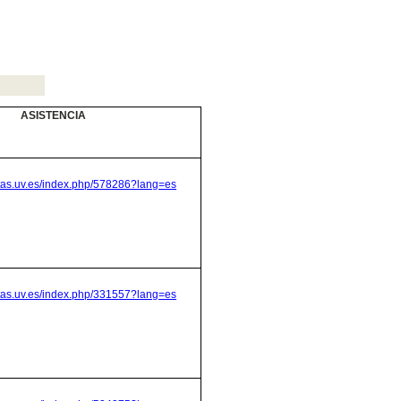
ASISTENCIA
stas.uv.es/index.php/578286?lang=es
stas.uv.es/index.php/331557?lang=es