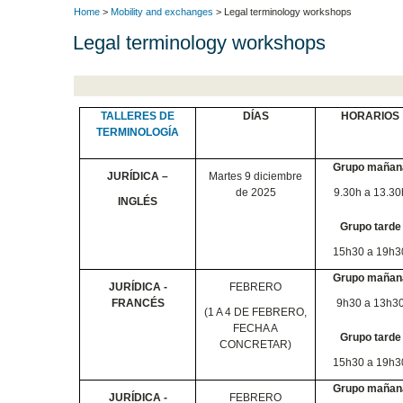
Home
>
Mobility and exchanges
> Legal terminology workshops
Legal terminology workshops
TALLERES DE
DÍAS
HORARIOS
TERMINOLOGÍA
Grupo mañan
JURÍDICA –
Martes 9 diciembre
de 2025
9.30h a 13.30
INGLÉS
Grupo tarde
15h30 a 19h3
Grupo mañan
JURÍDICA -
FEBRERO
FRANCÉS
9h30 a 13h3
(1 A 4 DE FEBRERO,
FECHA A
Grupo tarde
CONCRETAR)
15h30 a 19h3
Grupo mañan
JURÍDICA -
FEBRERO