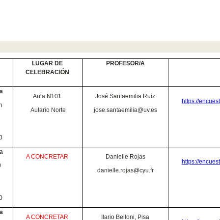
LUGAR DE
PROFESOR/A
CELEBRACIÓN
a
Aula N101
José Santaemilia Ruiz
https://encue
h
Aulario Norte
jose.santaemilia@uv.es
0
a
A CONCRETAR
Danielle Rojas
https://encue
0
danielle.rojas@cyu.fr
0
a
A CONCRETAR
Ilario Belloni, Pisa