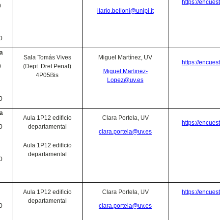
https://encue
0
ilario.belloni@unipi.it
0
a
Sala Tomás Vives
Miguel Martínez, UV
https://encue
0
(Dept. Dret Penal)
Miguel.Martinez-
4P05Bis
Lopez@uv.es
0
a
Aula 1P12 edificio
Clara Portela, UV
https://encue
0
departamental
clara.portela@uv.es
Aula 1P12 edificio
departamental
0
Aula 1P12 edificio
Clara Portela, UV
https://encue
departamental
0
clara.portela@uv.es