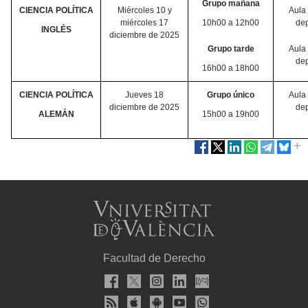
Grupo mañana
CIENCIA POLÍTICA
Miércoles 10 y
Aula 
miércoles 17
10h00 a 12h00
de
INGLÉS
diciembre de 2025
Grupo tarde
Aula 
de
16h00 a 18h00
CIENCIA POLÍTICA
Jueves 18
Grupo único
Aula 
diciembre de 2025
de
ALEMÁN
15h00 a 19h00
Facultad de Derecho