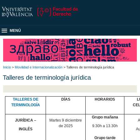
MENÚ
Inicio
>
Movilidad e Internacionalización
> Talleres de terminología jurídica
Talleres de terminología jurídica
TALLERES DE
DÍAS
HORARIOS
L
TERMINOLOGÍA
CE
Grupo mañana
JURÍDICA –
Martes 9 diciembre
A
de 2025
9.30h a 13.30h
INGLÉS
Au
Grupo tarde