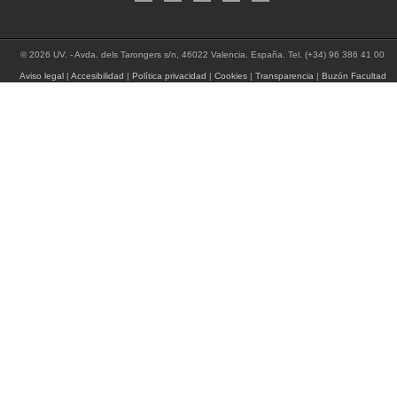
© 2026 UV. - Avda. dels Tarongers s/n, 46022 Valencia. España. Tel. (+34) 96 386 41 00
Aviso legal
|
Accesibilidad
|
Política privacidad
|
Cookies
|
Transparencia
|
Buzón Facultad