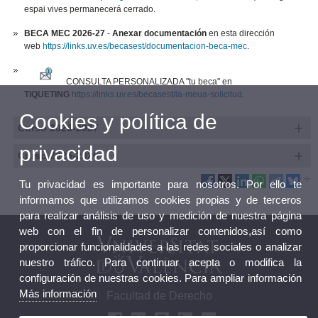
espai vives permanecerá cerrado.
BECA MEC 2026-27
-
Anexar documentación
en esta dirección
web
https://links.uv.es/becasest/documentacion-beca-mec
.
CONSULTA PERSONALIZADA "tu beca" en
TIQUETING
https://links.uv.es/becasest/la-meua-solicitud
.
Cookies y política de
Curso 2026-2027
privacidad
Curso 2025-2026
Tu privacidad es importante para nosotros. Por ello te
informamos que utilizamos cookies propias y de terceros
para realizar análisis de uso y medición de nuestra página
web con el fin de personalizar contenidos,así como
proporcionar funcionalidades a las redes sociales o analizar
nuestro tráfico. Para continuar acepta o modifica la
configuración de nuestras cookies. Para ampliar información
Más información
Facultad de Derecho