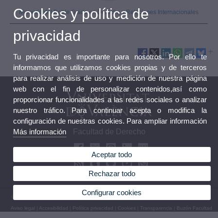
Cookies y política de
Memoria del Doble Grado en Derecho y Relaciones Internacionales
privacidad
Tu privacidad es importante para nosotros. Por ello te
informamos que utilizamos cookies propias y de terceros
para realizar análisis de uso y medición de nuestra página
web con el fin de personalizar contenidos,así como
proporcionar funcionalidades a las redes sociales o analizar
nuestro tráfico. Para continuar acepta o modifica la
configuración de nuestras cookies. Para ampliar información
Más información
Facultad de Derecho
Aceptar todo
Rechazar todo
Configurar cookies
© 2026 UV. - Avda. dels Tarongers s/n, 46022 Valencia. España. Tel. (+34) 96 386 41 00
Aviso legal
|
Accesibilidad
|
Política privacidad
|
Cookies
|
Transparencia
|
Buzón Facultad