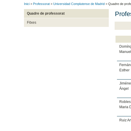
Inici
>
Professorat
>
Universidad Complutense de Madrid
> Quadre de prof
Profe
Quadre de professorat
Fitxes
Domíng
Manue
Fernánd
Esther
Jiméne
Ángel
Robles
Maria 
Ruiz An