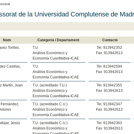
essorat
ssorat de la Universidad Complutense de Madr
Nom
Categoria i Departament
Contacte
uez Toribio,
T.U.
Tel. 913942352
l
Análisis Económico y
Fax. 913942613
Economía Cuantitativa-ICAE
ez Casillas,
T.U.
Tel. 913942594
Análisis Económico y
Fax. 913942613
Economía Cuantitativa-ICAE
z Martín, Juan
T.U. (acreditado T.U.)
Tel. 913942355
Análisis Económico y
Fax. 913942613
Economía Cuantitativa-ICAE
 Fernández,
T.U. (acreditado C.U.)
Tel. 913942347
Dolores
Análisis Económico y
Fax. 913942613
Economía Cuantitativa-ICAE
dújar, Jesús
T.U. (acreditado C.U.)
Tel. 913942363
Análisis Económico y
Fax. 913942613
Economía Cuantitativa-ICAE