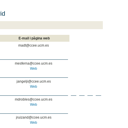
id
E-mail i pàgina web
madt@ccee.ucm.es
mesferna@ccee.ucm.es
Web
jangelji@ccee.ucm.es
Web
mdrobles@ccee.ucm.es
Web
jruizand@ccee.ucm.es
Web