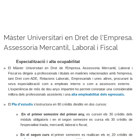
Màster Universitari en Dret de l'Empresa.
Assessoria Mercantil, Laboral i Fiscal
Especialització i alta ocupabilitat
El Màster Universitari en Dret de l'Empresa. Assessoria Mercantil, Laboral i
Fiscal es dirigeix a professionals i titulats en matèries relacionades amb l'empresa,
tant Dret com ADE, Relacions Laborals, Empresarials i unes altres, procurant la
seva especialització com a empleats interns o com a assessors externs.
L'experiència de més de deu anys impartint-ho permet constatar una considerable
millora dels professionals assistents i una
alta empleabilitat dels egressats.
El
Pla d'estudis
s'estructura en 90 crèdits dividits en dos cursos:
.
En el primer semestre del primer any,
es cursen els 30 crèdits dels
mòduls obligatoris i en el segon semestre es cursa els 30 crèdits de
l'especialitat triada, mercantil, laboral o fiscal;
En el segon curs
el primer semestre es realitzan els er, 20 crèdits de