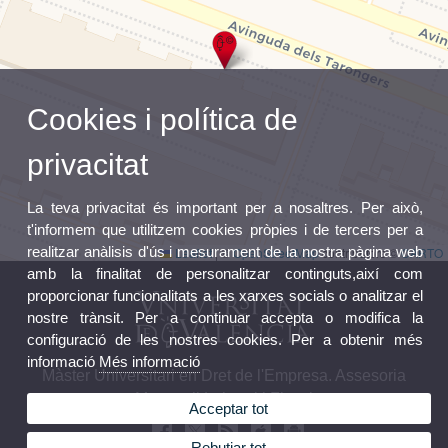
Cookies i política de
privacitat
La teva privacitat és important per a nosaltres. Per això,
t'informem que utilitzem cookies pròpies i de tercers per a
realitzar anàlisis d'ús i mesurament de la nostra pàgina web
Leaflet
|
©
OpenStreetMap
contributors ©
CARTO
amb la finalitat de personalitzar continguts,així com
proporcionar funcionalitats a les xarxes socials o analitzar el
nostre trànsit. Per a continuar accepta o modifica la
configuració de les nostres cookies. Per a obtenir més
informació
Més informació
Màster Universitari en Dret de l'Empresa. Assesoria
Mercantil Laboral i Fiscal
Acceptar tot
Rebutjar tot