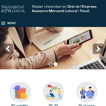
MENÚ
35,34
90 crèdits
70 places