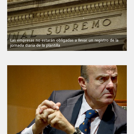
El control de la retribución de los
administradores
Deberes y responsabilidad de los
Las empresas no estarán obligadas a llevar un registro de la
administradores en las PYMES (El buen
jornada diaria de la plantilla
gobierno en las sociedades cerradas: ¿hay
que controlar a los administradores?)
Buen gobierno y transparencia. Herramientas
para su gestión en pequeñas y medianas
empresas