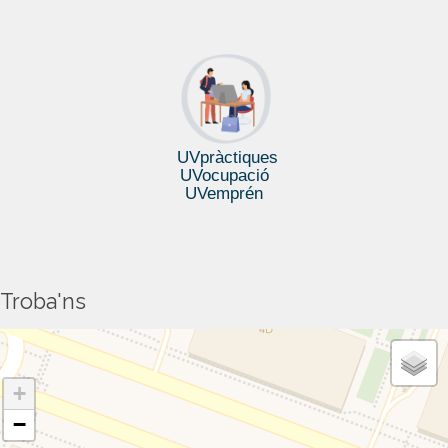
UVpràctiques
UVocupació
UVemprén
Troba'ns
+
−