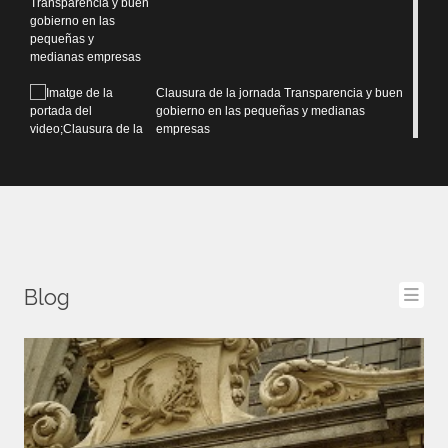
Clausura de la jornada Transparencia y buen
gobierno en las pequeñas y medianas
empresas
Compliance en PYMES. Perspectiva desde el
Derecho Mercantil
Blog
Me
Compliance en PYMES