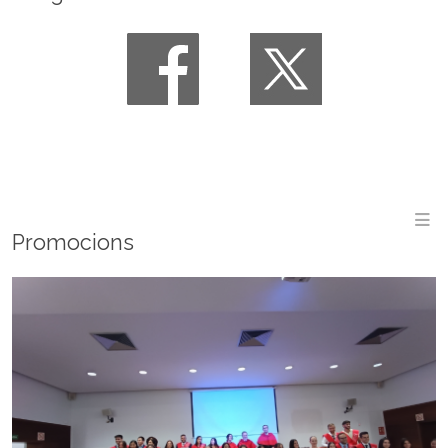
M
Promocions