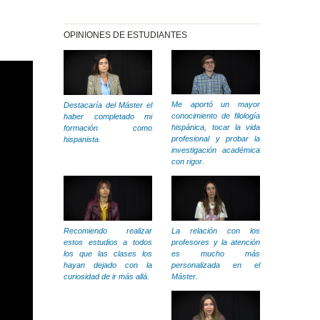
OPINIONES DE ESTUDIANTES
Me aportó un mayor
Destacaría del Máster el
conocimiento de filología
haber completado mi
hispánica, tocar la vida
formación como
profesional y probar la
hispanista.
investigación académica
con rigor.
La relación con los
Recomiendo realizar
profesores y la atención
estos estudios a todos
es mucho más
los que las clases los
personalizada en el
hayan dejado con la
Máster.
curiosidad de ir más allá.