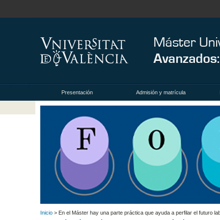
Presentación
Admisión y matrícula
Inicio
> En el Máster hay una parte práctica que ayuda a perfilar el futuro lab