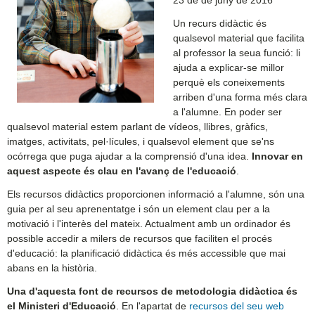
Un recurs didàctic és
qualsevol material que facilita
al professor la seua funció: li
ajuda a explicar-se millor
perquè els coneixements
arriben d'una forma més clara
a l'alumne. En poder ser
qualsevol material estem parlant de vídeos, llibres, gràfics,
imatges, activitats, pel·lícules, i qualsevol element que se'ns
ocórrega que puga ajudar a la comprensió d'una idea.
Innovar en
aquest aspecte és clau en l'avanç de l'educació
.
Els recursos didàctics proporcionen informació a l'alumne, són una
guia per al seu aprenentatge i són un element clau per a la
motivació i l'interès del mateix. Actualment amb un ordinador és
possible accedir a milers de recursos que faciliten el procés
d'educació: la planificació didàctica és més accessible que mai
abans en la història.
Una d'aquesta font de recursos de metodologia didàctica és
el Ministeri d'Educació
. En l'apartat de
recursos del seu web