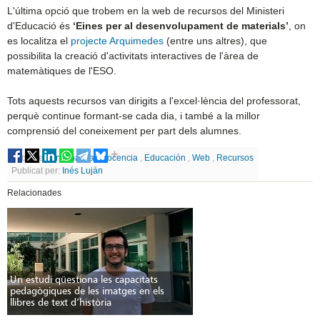
L'última opció que trobem en la web de recursos del Ministeri
d'Educació és
‘Eines per al desenvolupament de materials’
, on
es localitza el
projecte Arquimedes
(entre uns altres), que
possibilita la creació d'activitats interactives de l'àrea de
matemàtiques de l'ESO.
Tots aquests recursos van dirigits a l'excel·lència del professorat,
perquè continue formant-se cada dia, i també a la millor
comprensió del coneixement per part dels alumnes.
Etiquetes
Enseñanza
,
Docencia
,
Educación
,
Web
,
Recursos
Publicat per:
Inés Luján
Relacionades
Un estudi qüestiona les capacitats
pedagògiques de les imatges en els
llibres de text d’història