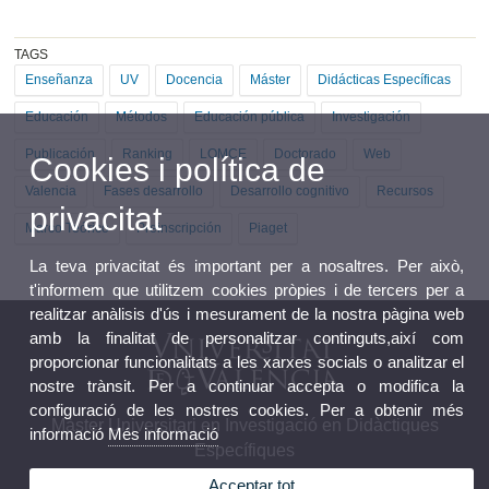
TAGS
Enseñanza
UV
Docencia
Máster
Didácticas Específicas
Educación
Métodos
Educación pública
Investigación
Publicación
Ranking
LOMCE
Doctorado
Web
Cookies i política de
Valencia
Fases desarrollo
Desarrollo cognitivo
Recursos
privacitat
Marco Teórico
Preinscripción
Piaget
La teva privacitat és important per a nosaltres. Per això,
t'informem que utilitzem cookies pròpies i de tercers per a
realitzar anàlisis d'ús i mesurament de la nostra pàgina web
amb la finalitat de personalitzar continguts,així com
proporcionar funcionalitats a les xarxes socials o analitzar el
nostre trànsit. Per a continuar accepta o modifica la
configuració de les nostres cookies. Per a obtenir més
Màster Universitari en Investigació en Didàctiques
informació
Més informació
Específiques
Acceptar tot