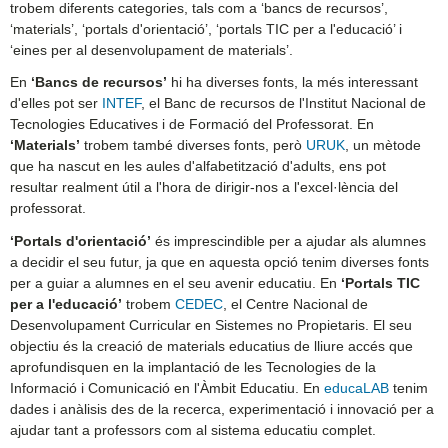
trobem diferents categories, tals com a ‘bancs de recursos’,
‘materials’, ‘portals d'orientació’, ‘portals TIC per a l'educació’ i
‘eines per al desenvolupament de materials’.
En
‘Bancs de recursos’
hi ha diverses fonts, la més interessant
d'elles pot ser
INTEF
, el Banc de recursos de l'Institut Nacional de
Tecnologies Educatives i de Formació del Professorat. En
‘Materials’
trobem també diverses fonts, però
URUK
, un mètode
que ha nascut en les aules d'alfabetització d'adults, ens pot
resultar realment útil a l'hora de dirigir-nos a l'excel·lència del
professorat.
‘Portals d'orientació’
és imprescindible per a ajudar als alumnes
a decidir el seu futur, ja que en aquesta opció tenim diverses fonts
per a guiar a alumnes en el seu avenir educatiu. En
‘Portals TIC
per a l'educació’
trobem
CEDEC
, el Centre Nacional de
Desenvolupament Curricular en Sistemes no Propietaris. El seu
objectiu és la creació de materials educatius de lliure accés que
aprofundisquen en la implantació de les Tecnologies de la
Informació i Comunicació en l'Àmbit Educatiu. En
educaLAB
tenim
dades i anàlisis des de la recerca, experimentació i innovació per a
ajudar tant a professors com al sistema educatiu complet.