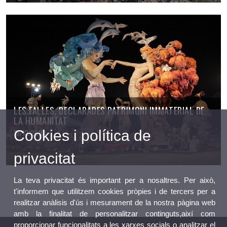
LES FALLES, DECLARADES PATRIMONI IMMATERIAL DE
LA HUMANITAT
Cookies i política de
15/12/2016
privacitat
La teva privacitat és important per a nosaltres. Per això,
t'informem que utilitzem cookies pròpies i de tercers per a
realitzar anàlisis d'ús i mesurament de la nostra pàgina web
amb la finalitat de personalitzar continguts,així com
proporcionar funcionalitats a les xarxes socials o analitzar el