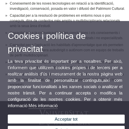
Coneixement de les noves tecnologies en relació a la identificació,
investigació, conservació, posada en valor i difusió del Patrimoni Cultural.
Capacitat per a la resolució de problemes en entorns nous o poc
coneguts, dins de contextos més amplis o multidisciplinaris relacionats
amb la seua àrea d'estudi.
Capacitat per a la comunicació de les conclusions i els coneixements i
Cookies i política de
raons últimes que les sustenten públics especialitzats i no especialitzats.
Capacitat per a l'aplicació les habilitats d'aprenentatge que els permeten
privacitat
actuar tant d'una manera autodirigit o autònom com en equips de treballs
de perfil multidisciplinari.
La teva privacitat és important per a nosaltres. Per això,
Capacitat per a la integració de l'aprenentatge en un context d'igualtat
t'informem que utilitzem cookies pròpies i de tercers per a
home/dona, en una cultura de pau i amb valors democràtics.
realitzar anàlisis d'ús i mesurament de la nostra pàgina web
Capacitació per a la presa de consciència sobre l'acció social i educativa
del Patrimoni Cultural, com un element ètic present en la vida de les
amb la finalitat de personalitzar continguts,així com
societats.
proporcionar funcionalitats a les xarxes socials o analitzar el
nostre trànsit. Per a continuar accepta o modifica la
configuració de les nostres cookies. Per a obtenir més
informació
Més informació
Acceptar tot