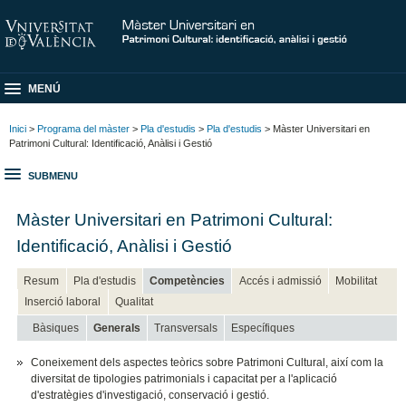
MENÚ
Inici
>
Programa del màster
>
Pla d'estudis
>
Pla d'estudis
> Màster Universitari en
Patrimoni Cultural: Identificació, Anàlisi i Gestió
SUBMENU
Màster Universitari en Patrimoni Cultural:
Identificació, Anàlisi i Gestió
Resum
Pla d'estudis
Competències
Accés i admissió
Mobilitat
Inserció laboral
Qualitat
Bàsiques
Generals
Transversals
Específiques
Coneixement dels aspectes teòrics sobre Patrimoni Cultural, així com la
diversitat de tipologies patrimonials i capacitat per a l'aplicació
d'estratègies d'investigació, conservació i gestió.