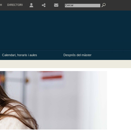
SH
DIRECTORI
USER
Calendari, horaris i aules
Després del màster