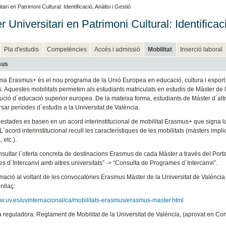
ri en Patrimoni Cultural: Identificació, Anàlisi i Gestió
 Universitari en Patrimoni Cultural: Identificaci
Pla d'estudis
Competències
Accés i admissió
Mobilitat
Inserció laboral
mus
ma Erasmus+ és el nou programa de la Unió Europea en educació, cultura i esport. 
s. Aquestes mobilitats permeten als estudiants matriculats en estudis de Màster de l
titució d´educació superior europea. De la mateixa forma, estudiants de Màster d´al
sar períodes d´estudis a la Universitat de València.
estades es basen en un acord interinstitucional de mobilitat Erasmus+ que signa la 
´acord interinstitucional recull les característiques de les mobilitats (màsters impl
, etc.).
nsultar l´oferta concreta de destinacions Erasmus de cada Màster a través del Port
s d´Intercanvi amb altres universitats” -> “Consulta de Programes d´Intercanvi”.
mació al voltant de les convocatòries Erasmus Màster de la Universitat de València (t
nllaç:
ww.uv.es/uvinternacional/ca/mobilitats-erasmus/erasmus-master.html
 reguladora: Reglament de Mobilitat de la Universitat de València, (aprovat en 