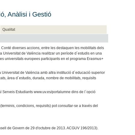
ó, Anàlisi i Gestió
Qualitat
Conté diverses accions, entre les destaquen les mobilitats dels
a Universitat de València realitzar un període d´estudis en una
tres universitats europees participants en el programa Erasmus+
Universitat de València amb altra institució d´educació superior
icats, àrea d´estudis, durada, nombre de mobilitats, requisits
al Serveis Estudiants www.uv.es/portalumne dins de l´opció
erminis, condicions, requisits) pot consultar-se a través del
Consell de Govern de 29 d'octubre de 2013. ACGUV 196/2013).