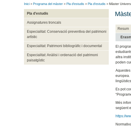
Inici
>
Programa del màster
>
Pla d'estudis
>
Pla d'estudis
> Màster Universita
Màster
Pla d'estudis
Assignatures troncals
Resum
Especialitat: Conservació preventiva del patrimoni
artístic
Eras
Especialitat: Patrimoni bibliogràfic i documental
El progra
estudiant
Especialitat: Anàlisi i ordenació del patrimoni
altra ins
paisatgístic
poden cur
Aquestes 
europea. L
lingüístics
Es pot co
“Programe
Més infor
següent e
https://w
Normativa