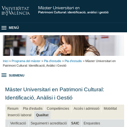
MENÚ
Inici
>
Programa del màster
>
Pla d'estudis
>
Pla d'estudis
> Màster Universitari en
Patrimoni Cultural: Identificació, Anàlisi i Gestió
SUBMENU
Màster Universitari en Patrimoni Cultural:
Identificació, Anàlisi i Gestió
Resum
Pla d'estudis
Competències
Accés i admissió
Mobilitat
Inserció laboral
Qualitat
Verificació
Seguiment i acreditació
SAIC
Enquestes