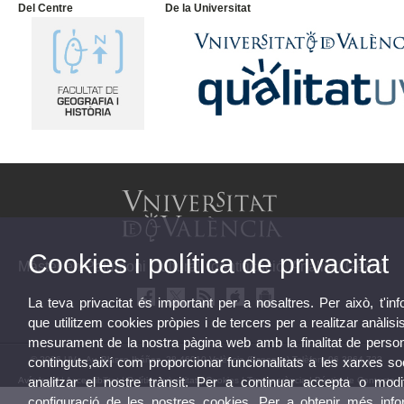
Del Centre
De la Universitat
Cookies i política de privacitat
Màster en Patrimoni Cultural: Identificació, Anàlisi i Gestió
La teva privacitat és important per a nosaltres. Per això, t'i
que utilitzem cookies pròpies i de tercers per a realitzar anàlisis
mesurament de la nostra pàgina web amb la finalitat de person
© 2026 UV. - Av. Blasco Ibáñez, 28 46010 València (Espanya) Telèfon: 96 3864 723
continguts,així com proporcionar funcionalitats a les xarxes so
analitzar el nostre trànsit. Per a continuar accepta o modif
Avís legal
|
Accessibilitat
|
Política privacitat
|
Cookies
|
Transparència
|
Bústia de Contacte
configuració de les nostres cookies. Per a obtenir més info