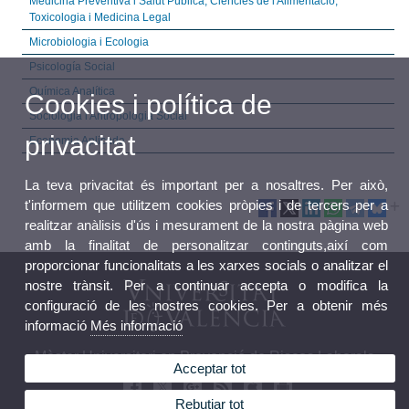
Medicina Preventiva i Salut Pública, Ciències de l'Alimentació,
Toxicologia i Medicina Legal
Microbiologia i Ecologia
Psicología Social
Química Analítica
Cookies i política de
Sociologia i Antropologia Social
privacitat
Economia Aplicada
La teva privacitat és important per a nosaltres. Per això,
t'informem que utilitzem cookies pròpies i de tercers per a
realitzar anàlisis d'ús i mesurament de la nostra pàgina web
amb la finalitat de personalitzar continguts,així com
proporcionar funcionalitats a les xarxes socials o analitzar el
nostre trànsit. Per a continuar accepta o modifica la
configuració de les nostres cookies. Per a obtenir més
informació
Més informació
Màster Universitari en Prevenció de Riscos Laborals
Acceptar tot
Rebutjar tot