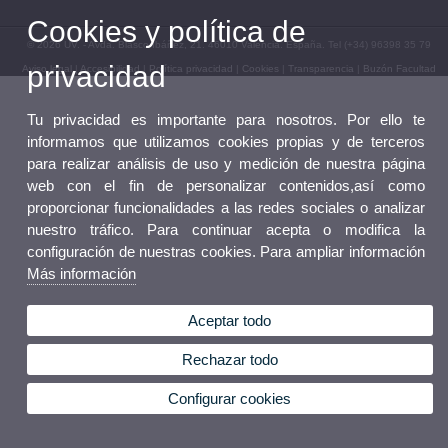
Cookies y política de
© 2026 UV. - Avda. Blasco Ibáñez, 21. 46010 Valencia. España. Tel (+34) 96398 35 79
privacidad
Aviso legal
|
Accesibilidad
|
Política privacidad
|
Cookies
|
Transparencia
|
Buzón Facultad
Tu privacidad es importante para nosotros. Por ello te
informamos que utilizamos cookies propias y de terceros
para realizar análisis de uso y medición de nuestra página
web con el fin de personalizar contenidos,así como
proporcionar funcionalidades a las redes sociales o analizar
nuestro tráfico. Para continuar acepta o modifica la
configuración de nuestras cookies. Para ampliar información
Más información
Aceptar todo
Rechazar todo
Configurar cookies