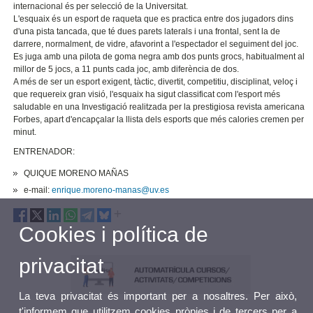
internacional és per selecció de la Universitat.
L'esquaix és un esport de raqueta que es practica entre dos jugadors dins
d'una pista tancada, que té dues parets laterals i una frontal, sent la de
darrere, normalment, de vidre, afavorint a l'espectador el seguiment del joc.
Es juga amb una pilota de goma negra amb dos punts grocs, habitualment al
millor de 5 jocs, a 11 punts cada joc, amb diferència de dos.
A més de ser un esport exigent, tàctic, divertit, competitiu, disciplinat, veloç i
que requereix gran visió, l'esquaix ha sigut classificat com l'esport més
saludable en una Investigació realitzada per la prestigiosa revista americana
Forbes, apart d'encapçalar la llista dels esports que més calories cremen per
minut.
ENTRENADOR:
QUIQUE MORENO MAÑAS
e-mail:
enrique.moreno-manas@uv.es
Cookies i política de
privacitat
La teva privacitat és important per a nosaltres. Per això,
t'informem que utilitzem cookies pròpies i de tercers per a