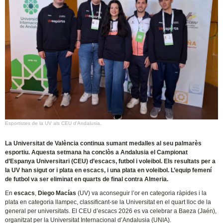
Esportistes de la UV als CEU d'Andalusia.
La Universitat de València continua sumant medalles al seu palmarès
esportiu. Aquesta setmana ha conclòs a Andalusia el Campionat
d’Espanya Universitari (CEU) d’escacs, futbol i voleibol. Els resultats per a
la UV han sigut or i plata en escacs, i una plata en voleibol. L’equip femení
de futbol va ser eliminat en quarts de final contra Almeria.
En
escacs
,
Diego Macías
(UV) va aconseguir l’or en categoria ràpides i la
plata en categoria llampec, classificant-se la Universitat en el quart lloc de la
general per universitats. El CEU d’escacs 2026 es va celebrar a Baeza (Jaén),
organitzat per la Universitat Internacional d’Andalusia (UNIA).