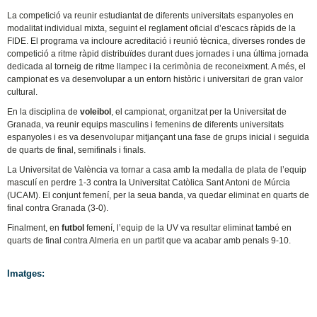
La competició va reunir estudiantat de diferents universitats espanyoles en
modalitat individual mixta, seguint el reglament oficial d’escacs ràpids de la
FIDE. El programa va incloure acreditació i reunió tècnica, diverses rondes de
competició a ritme ràpid distribuïdes durant dues jornades i una última jornada
dedicada al torneig de ritme llampec i la cerimònia de reconeixment. A més, el
campionat es va desenvolupar a un entorn històric i universitari de gran valor
cultural.
En la disciplina de
voleibol
, el campionat, organitzat per la Universitat de
Granada, va reunir equips masculins i femenins de diferents universitats
espanyoles i es va desenvolupar mitjançant una fase de grups inicial i seguida
de quarts de final, semifinals i finals.
La Universitat de València va tornar a casa amb la medalla de plata de l’equip
masculí en perdre 1-3 contra la Universitat Catòlica Sant Antoni de Múrcia
(UCAM). El conjunt femení, per la seua banda, va quedar eliminat en quarts de
final contra Granada (3-0).
Finalment, en
futbol
femení, l’equip de la UV va resultar eliminat també en
quarts de final contra Almeria en un partit que va acabar amb penals 9-10.
Imatges: