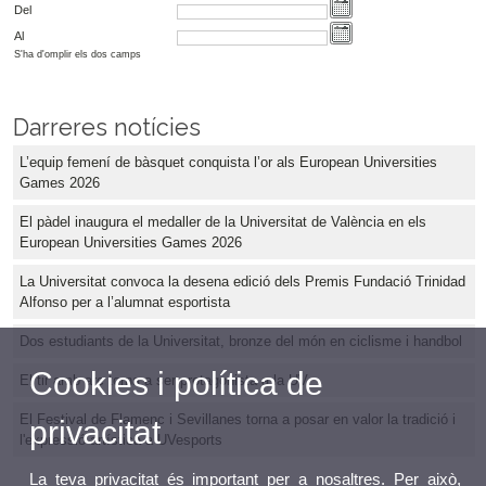
Del
Al
S'ha d'omplir els dos camps
Darreres notícies
L’equip femení de bàsquet conquista l’or als European Universities
Games 2026
El pàdel inaugura el medaller de la Universitat de València en els
European Universities Games 2026
La Universitat convoca la desena edició dels Premis Fundació Trinidad
Alfonso per a l’alumnat esportista
Dos estudiants de la Universitat, bronze del món en ciclisme i handbol
Cookies i política de
El tir amb arc torna a ser protagonista a la UV
El Festival de Flamenc i Sevillanes torna a posar en valor la tradició i
privacitat
l'expressió artística a UVesports
La teva privacitat és important per a nosaltres. Per això,