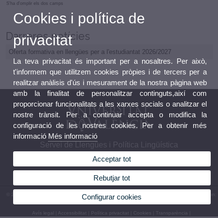
S'ha d'omplir els dos camps
Cookies i política de
Darreres notícies
privacitat
Oferta formativa en llengües per a l'estudiantat 2026/2027
La teva privacitat és important per a nosaltres. Per això,
t'informem que utilitzem cookies pròpies i de tercers per a
realitzar anàlisis d'ús i mesurament de la nostra pàgina web
amb la finalitat de personalitzar continguts,així com
proporcionar funcionalitats a les xarxes socials o analitzar el
nostre trànsit. Per a continuar accepta o modifica la
configuració de les nostres cookies. Per a obtenir més
informació
Més informació
Servei de Llengües i Política Lingüística
Acceptar tot
Rebutjar tot
© 2026 UV. - Carrer del Serpis, 29, Edifici Beatriu Civera, 2a planta - 46022 València. Telèfon:
Configurar cookies
96 393 71 60
Avís legal
|
Accessibilitat
|
Política privacitat
|
Cookies
|
Transparència
|