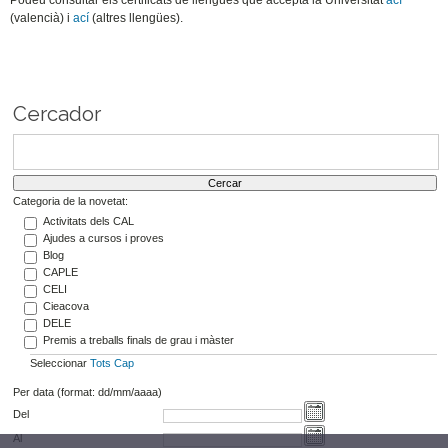
Podeu consultar els certificats de llengües que accepta la Universitat
ací
(valencià) i
ací
(altres llengües).
Cercador
Categoria de la novetat:
Activitats dels CAL
Ajudes a cursos i proves
Blog
CAPLE
CELI
Cieacova
DELE
Premis a treballs finals de grau i màster
Seleccionar
Tots
Cap
Per data (format: dd/mm/aaaa)
Del
Al