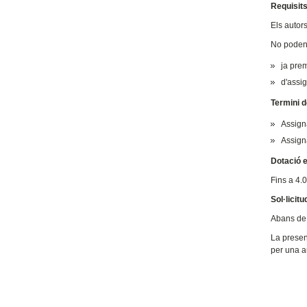
Requisit
Els autor
No poden 
ja prem
d'assig
Termini d
Assign
Assigna
Dotació 
Fins a 4.0
Sol·licitu
Abans de p
La present
per una au