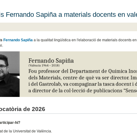
s Fernando Sapiña a materials docents en vale
is
Fernando Sapiña
a la qualitat lingüística en l'elaboració de materials docents e
ri.
catòria de 2026
articipar-hi?
t de la Universitat de València.