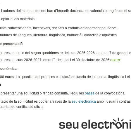
s
s i autores del material docent han d’impartir docència en valencià o anglès en el
optar-hi els materials:
iats, subvencionats, incentivats, revisats o traduïts anteriorment pel Servei
natures de llengües, literatura, lingüística, traducció i didàctica d'aquestes
e presentació
atures anuals o del segon quadrimestre del curs 2025-2026: entre el 7 de gener i e
tures del curs 2026-2027: entre l'1 de juliol i el 30 d'octubre de 2026
OBERT
econòmica
00 euros. La quantitat del premi es calcularà en funció de la qualitat lingüística i e
d
resentar una sol·licitud o fer cap consulta, llegiu les
bases
de la convocatòria.
ació de la sol·licitud es pot fer a través de la
seu electrònica
amb l’usuari i contras
toritat de certificació oficial.