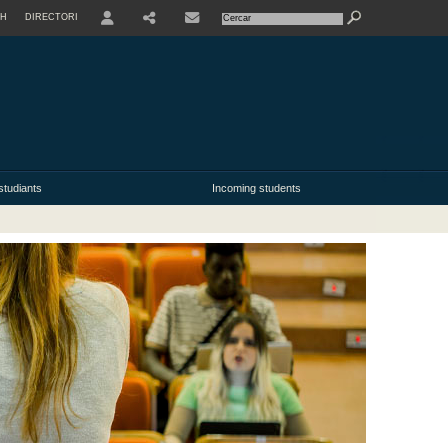
SH
DIRECTORI
USER
studiants
Incoming students