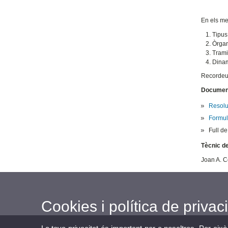
En els me
Tipus 
Òrgan
Trami
Dinam
Recordeu 
Documen
Resolu
Formula
Full de
Tècnic de
Joan A. C
Cookies i política de privaci