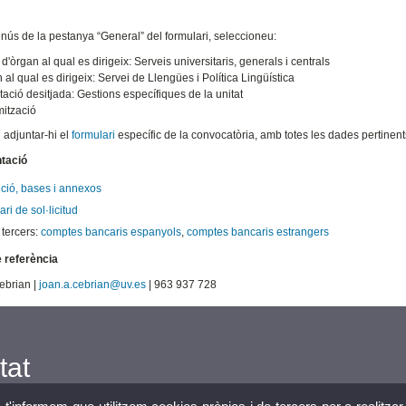
nús de la pestanya “General” del formulari, seleccioneu:
d'òrgan al qual es dirigeix: Serveis universitaris, generals i centrals
 al qual es dirigeix: Servei de Llengües i Política Lingüística
tació desitjada: Gestions específiques de la unitat
ització
adjuntar-hi el
formulari
específic de la convocatòria, amb totes les dades pertine
tació
ció, bases i annexos
ri de sol·licitud
 tercers:
comptes bancaris espanyols
,
comptes bancaris estrangers
 referència
ebrian |
joan.a.cebrian@uv.es
| 963 937 728
tat