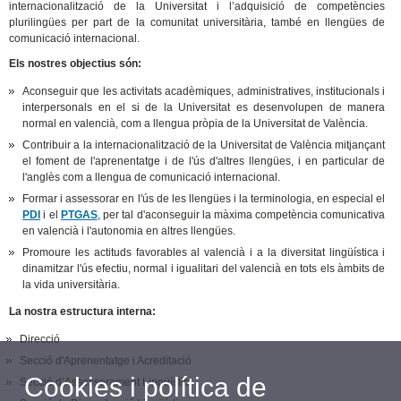
internacionalització de la Universitat i l’adquisició de competències
plurilingües per part de la comunitat universitària, també en llengües de
comunicació internacional.
Els nostres objectius són:
Aconseguir que les activitats acadèmiques, administratives, institucionals i
interpersonals en el si de la Universitat es desenvolupen de manera
normal en valencià, com a llengua pròpia de la Universitat de València.
Contribuir a la internacionalització de la Universitat de València mitjançant
el foment de l'aprenentatge i de l'ús d'altres llengües, i en particular de
l'anglès com a llengua de comunicació internacional.
Formar i assessorar en l'ús de les llengües i la terminologia, en especial el
PDI
i el
PTGAS
, per tal d'aconseguir la màxima competència comunicativa
en valencià i l'autonomia en altres llengües.
Promoure les actituds favorables al valencià i a la diversitat lingüística i
dinamitzar l'ús efectiu, normal i igualitari del valencià en tots els àmbits de
la vida universitària.
La nostra estructura interna:
Direcció
Secció d'Aprenentatge i Acreditació
Cookies i política de
Secció d’Assessorament Lingüístic