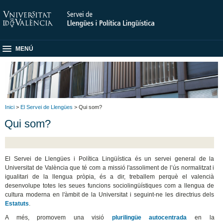
MENÚ
Inici
>
El Servei de Llengües
> Qui som?
Qui som?
El Servei de Llengües i Política Lingüística és un servei general de la
Universitat de València que té com a missió l'assoliment de l’ús normalitzat i
igualitari de la llengua pròpia, és a dir, treballem perquè el valencià
desenvolupe totes les seues funcions sociolingüístiques com a llengua de
cultura moderna en l'àmbit de la Universitat i seguint-ne les directrius dels
Estatuts
.
A més, promovem una visió
plurilingüe autocentrada
en la