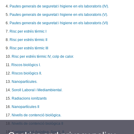
4.
Pautes generals de seguretat i higiene en els laboratoris (IV).
5.
Pautes generals de seguretat i higiene en els laboratoris (V)
.
6.
Pautes generals de seguretat i higiene en els laboratoris (VI)
7.
Risc per estrés tèrmic I
8.
Risc per estrés tèrmic II
9.
Risc per estrés tèrmic III
10.
Risc per estrés tèrmic IV, colp de calor.
11.
Riscos biològics I.
12.
Riscos biològics II
.
13.
Nanopartícules.
14.
Soroll Laboral i Mediambiental.
15.
Radiacions ionitzants
16.
Nanopartícules II
17.
Nivells de contenció biològica.
18.
Nivells de contenció biològica II
19.
Contaminació Acústica. Soroll_II