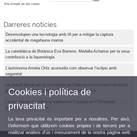
S'ha d'omplir els dos camps
Darreres notícies
Desenvolupen una tecnologia amb IA per a mitigar la captura
accidental de megafauna marina
La catedràtica de Botànica Eva Barreno, Medalla Acharius per la seua
contribució a la liquenologia
L'astrònoma Amelia Ortiz aconsella com observar l’eclipsi amb
seguretat
Un estudi liderat per la Universitat de València reconstrueix l’evolució
Cookies i política de
dels amfibis i rèptils ibèrics de fa 16 milions d’anys
La Universitat de València representa Espanya en l’Olimpíada
privacitat
Lingüística Internacional
La teva privacitat és important per a nosaltres. Per això,
t'informem que utilitzem cookies pròpies i de tercers per a
realitzar anàlisis d'ús i mesurament de la nostra pàgina web