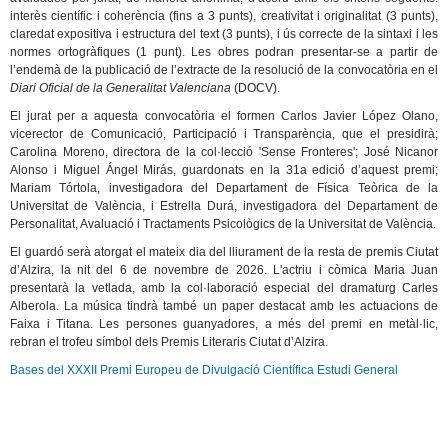
interès científic i coherència (fins a 3 punts), creativitat i originalitat (3 punts),
claredat expositiva i estructura del text (3 punts), i ús correcte de la sintaxi i les
normes ortogràfiques (1 punt). Les obres podran presentar-se a partir de
l’endemà de la publicació de l’extracte de la resolució de la convocatòria en el
Diari Oficial de la Generalitat Valenciana
(DOCV).
El jurat per a aquesta convocatòria el formen Carlos Javier López Olano,
vicerector de Comunicació, Participació i Transparència, que el presidirà;
Carolina Moreno, directora de la col·lecció 'Sense Fronteres'; José Nicanor
Alonso i Miguel Ángel Mirás, guardonats en la 31a edició d’aquest premi;
Mariam Tórtola, investigadora del Departament de Física Teòrica de la
Universitat de València, i Estrella Durá, investigadora del Departament de
Personalitat, Avaluació i Tractaments Psicològics de la Universitat de València.
El guardó serà atorgat el mateix dia del lliurament de la resta de premis Ciutat
d’Alzira, la nit del 6 de novembre de 2026. L'actriu i còmica Maria Juan
presentarà la vetlada, amb la col·laboració especial del dramaturg Carles
Alberola. La música tindrà també un paper destacat amb les actuacions de
Faixa i Titana. Les persones guanyadores, a més del premi en metàl·lic,
rebran el trofeu símbol dels Premis Literaris Ciutat d’Alzira.
Bases del XXXII Premi Europeu de Divulgació Científica Estudi General