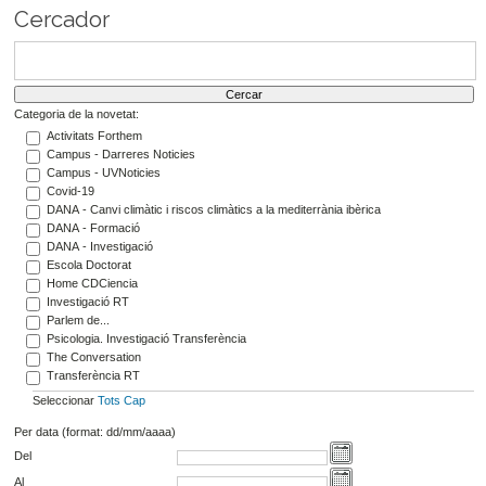
Cercador
Categoria de la novetat:
Activitats Forthem
Campus - Darreres Noticies
Campus - UVNoticies
Covid-19
DANA - Canvi climàtic i riscos climàtics a la mediterrània ibèrica
DANA - Formació
DANA - Investigació
Escola Doctorat
Home CDCiencia
Investigació RT
Parlem de...
Psicologia. Investigació Transferència
The Conversation
Transferència RT
Seleccionar
Tots
Cap
Per data (format: dd/mm/aaaa)
Del
Al