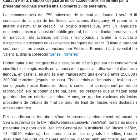
Ciutat d’Alzira. L’import del guardó és de 12.000 euros i el termini per a
presentar originals s’estén fins al dimarts 15 de setembre.
La commemoració del 750 aniversari de la mort de Jaume I serà el fil
conductor de la gala de les lletres valencianes d’enguany. El premi té la
finalitat d’estimular la creació i la difusió d’obres que, amb un llenguatge
entenedor, posen a l’abast del públic general, i de l’estudiantat preuniversitari
en particular, els avanços científics i tecnològics, i també la divulgació
d’aspectes interessants de les diverses branques del saber. El llibre guardonat
serà coeditat, en versió valenciana, per Edicions Bromera i la Universitat de
València, dins la col·lecció '
Sense Fronteres
'.
Poden optar a aquest guardó els assajos de difusió popular del coneixement
científic i tecnològic escrits en valencià o en qualsevol altra varietat d’aquesta
llengua, en castellà, en anglès o en francès amb una extensió entre 250.000 i
300.000 caràcters (espais inclosos). Els materials addicionals al text han de
ser originals i estar lliures de drets, o contenir el corresponent permís de
reproducció. No hi poden participar, però, les persones que ja hagen estat
guardonades en edicions anteriors. A més, en queden exclosos els textos
procedents de treballs de final de grau, de final de màster, tesis doctorals i
articles científics.
Per a participar-hi, les obres s’han de presentar preferentment mitjançant la
Seu Electrònica de la UV (http://webges.uv.es/uvEntreuWeb). També es poden
presentar en paper en el Registre General de la institució (av. Blasco Ibáñez,
13, 46010, València). Les obres han de ser originals i inèdites, i seran
avaluades pel jurat, de manera anònima, d’acord amb els criteris següents: