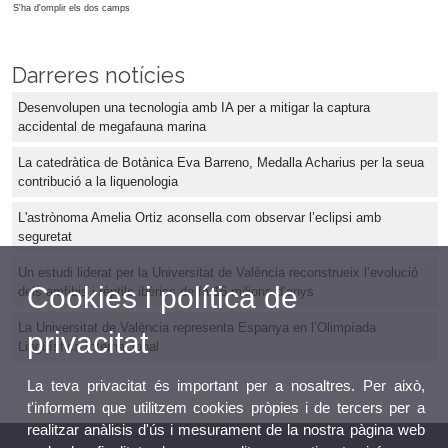
S'ha d'omplir els dos camps
Darreres notícies
Desenvolupen una tecnologia amb IA per a mitigar la captura
accidental de megafauna marina
La catedràtica de Botànica Eva Barreno, Medalla Acharius per la seua
contribució a la liquenologia
L'astrònoma Amelia Ortiz aconsella com observar l’eclipsi amb
seguretat
Un estudi liderat per la Universitat de València reconstrueix l’evolució
Cookies i política de
dels amfibis i rèptils ibèrics de fa 16 milions d’anys
La Universitat de València representa Espanya en l’Olimpíada
privacitat
Lingüística Internacional
La teva privacitat és important per a nosaltres. Per això,
t'informem que utilitzem cookies pròpies i de tercers per a
realitzar anàlisis d'ús i mesurament de la nostra pàgina web