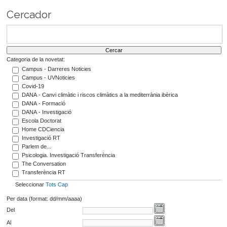
Cercador
Categoria de la novetat:
Campus - Darreres Noticies
Campus - UVNoticies
Covid-19
DANA - Canvi climàtic i riscos climàtics a la mediterrània ibèrica
DANA - Formació
DANA - Investigació
Escola Doctorat
Home CDCiencia
Investigació RT
Parlem de...
Psicologia. Investigació Transferència
The Conversation
Transferència RT
Seleccionar
Tots
Cap
Per data (format: dd/mm/aaaa)
Del
Al