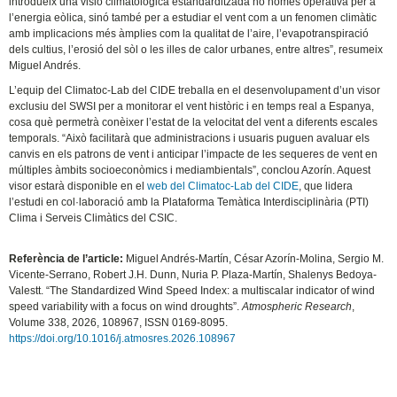
introdueix una visió climatològica estandarditzada no només operativa per a
l’energia eòlica, sinó també per a estudiar el vent com a un fenomen climàtic
amb implicacions més àmplies com la qualitat de l’aire, l’evapotranspiració
dels cultius, l’erosió del sòl o les illes de calor urbanes, entre altres”, resumeix
Miguel Andrés.
L’equip del Climatoc-Lab del CIDE treballa en el desenvolupament d’un visor
exclusiu del SWSI per a monitorar el vent històric i en temps real a Espanya,
cosa què permetrà conèixer l’estat de la velocitat del vent a diferents escales
temporals. “Això facilitarà que administracions i usuaris puguen avaluar els
canvis en els patrons de vent i anticipar l’impacte de les sequeres de vent en
múltiples àmbits socioeconòmics i mediambientals”, conclou Azorín. Aquest
visor estarà disponible en el
web del Climatoc-Lab del CIDE
, que lidera
l’estudi en col·laboració amb la Plataforma Temàtica Interdisciplinària (PTI)
Clima i Serveis Climàtics del CSIC.
Referència de l’article:
Miguel Andrés-Martín, César Azorín-Molina, Sergio M.
Vicente-Serrano, Robert J.H. Dunn, Nuria P. Plaza-Martín, Shalenys Bedoya-
Valestt. “The Standardized Wind Speed Index: a multiscalar indicator of wind
speed variability with a focus on wind droughts”.
Atmospheric Research
,
Volume 338, 2026, 108967, ISSN 0169-8095.
https://doi.org/10.1016/j.atmosres.2026.108967