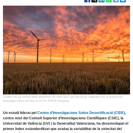
L’índex es va provar amb sequeres de vent que van provocar caigudes en la producció
d’energia eòlica de fins al 20 %. FOTO: Pixabay.
Un estudi liderat pel
Centre d’Investigacions Sobre Desertificació (CIDE)
,
centre mixt del Consell Superior d’Investigacions Científiques (CSIC), la
Universitat de València (UV) i la Generalitat Valenciana, ha desenvolupat el
primer índex estandarditzat que avalua la variabilitat de la velocitat del