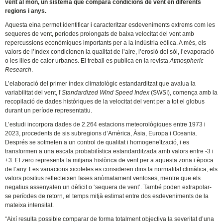
vent al món, un sistema que compara condicions de vent en diferents
regions i anys.
Aquesta eina permet identificar i caracteritzar esdeveniments extrems com les
sequeres de vent, períodes prolongats de baixa velocitat del vent amb
repercussions econòmiques importants per a la indústria eòlica. A més, els
valors de l’índex condicionen la qualitat de l’aire, l’erosió del sòl, l’evaporació
o les illes de calor urbanes. El treball es publica en la revista
Atmospheric
Research
.
L’elaboració del primer índex climatològic estandarditzat que avalua la
variabilitat del vent, l’
Standardized Wind Speed Index
(SWSI), comença amb la
recopilació de dades històriques de la velocitat del vent per a tot el globus
durant un període representatiu.
L’estudi incorpora dades de 2.264 estacions meteorològiques entre 1973 i
2023, procedents de sis subregions d’Amèrica, Àsia, Europa i Oceania.
Després se sotmeten a un control de qualitat i homogeneïtzació, i es
transformen a una escala probabilística estandarditzada amb valors entre -3 i
+3. El zero representa la mitjana històrica de vent per a aquesta zona i època
de l’any. Les variacions xicotetes es consideren dins la normalitat climàtica; els
valors positius reflecteixen fases anòmalament ventoses, mentre que els
negatius assenyalen un dèficit o ‘sequera de vent’. També poden extrapolar-
se períodes de retorn, el temps mitjà estimat entre dos esdeveniments de la
mateixa intensitat.
“Així resulta possible comparar de forma totalment objectiva la severitat d’una