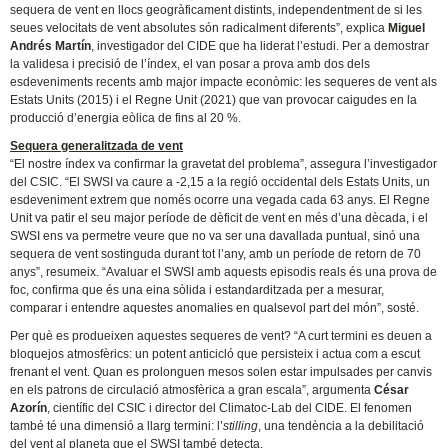
sequera de vent en llocs geogràficament distints, independentment de si les
seues velocitats de vent absolutes són radicalment diferents”, explica
Miguel
Andrés Martín
, investigador del CIDE que ha liderat l’estudi. Per a demostrar
la validesa i precisió de l’índex, el van posar a prova amb dos dels
esdeveniments recents amb major impacte econòmic: les sequeres de vent als
Estats Units (2015) i el Regne Unit (2021) que van provocar caigudes en la
producció d’energia eòlica de fins al 20 %.
Sequera generalitzada de vent
“El nostre índex va confirmar la gravetat del problema”, assegura l’investigador
del CSIC. “El SWSI va caure a -2,15 a la regió occidental dels Estats Units, un
esdeveniment extrem que només ocorre una vegada cada 63 anys. El Regne
Unit va patir el seu major període de dèficit de vent en més d’una dècada, i el
SWSI ens va permetre veure que no va ser una davallada puntual, sinó una
sequera de vent sostinguda durant tot l’any, amb un període de retorn de 70
anys”, resumeix. “Avaluar el SWSI amb aquests episodis reals és una prova de
foc, confirma que és una eina sòlida i estandarditzada per a mesurar,
comparar i entendre aquestes anomalies en qualsevol part del món”, sosté.
Per què es produeixen aquestes sequeres de vent? “A curt termini es deuen a
bloquejos atmosfèrics: un potent anticicló que persisteix i actua com a escut
frenant el vent. Quan es prolonguen mesos solen estar impulsades per canvis
en els patrons de circulació atmosfèrica a gran escala”, argumenta
César
Azorín
, científic del CSIC i director del Climatoc-Lab del CIDE. El fenomen
també té una dimensió a llarg termini: l’
stilling
, una tendència a la debilitació
del vent al planeta que el SWSI també detecta.