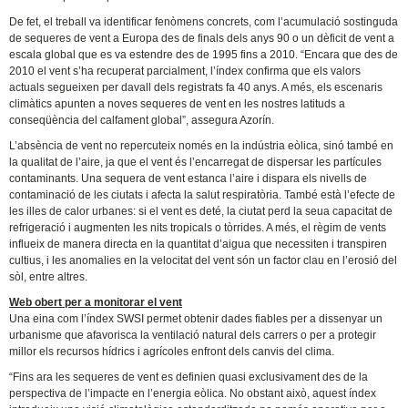
De fet, el treball va identificar fenòmens concrets, com l’acumulació sostinguda
de sequeres de vent a Europa des de finals dels anys 90 o un dèficit de vent a
escala global que es va estendre des de 1995 fins a 2010. “Encara que des de
2010 el vent s’ha recuperat parcialment, l’índex confirma que els valors
actuals segueixen per davall dels registrats fa 40 anys. A més, els escenaris
climàtics apunten a noves sequeres de vent en les nostres latituds a
conseqüència del calfament global”, assegura Azorín.
L’absència de vent no repercuteix només en la indústria eòlica, sinó també en
la qualitat de l’aire, ja que el vent és l’encarregat de dispersar les partícules
contaminants. Una sequera de vent estanca l’aire i dispara els nivells de
contaminació de les ciutats i afecta la salut respiratòria. També està l’efecte de
les illes de calor urbanes: si el vent es deté, la ciutat perd la seua capacitat de
refrigeració i augmenten les nits tropicals o tòrrides. A més, el règim de vents
influeix de manera directa en la quantitat d’aigua que necessiten i transpiren
cultius, i les anomalies en la velocitat del vent són un factor clau en l’erosió del
sòl, entre altres.
Web obert per a monitorar el vent
Una eina com l’índex SWSI permet obtenir dades fiables per a dissenyar un
urbanisme que afavorisca la ventilació natural dels carrers o per a protegir
millor els recursos hídrics i agrícoles enfront dels canvis del clima.
“Fins ara les sequeres de vent es definien quasi exclusivament des de la
perspectiva de l’impacte en l’energia eòlica. No obstant això, aquest índex