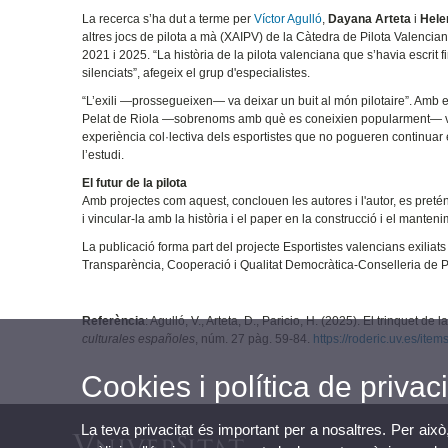
La recerca s’ha dut a terme per
Víctor Agulló
,
Dayana Arteta
i
Hele
altres jocs de pilota a mà (XAIPV) de la Càtedra de Pilota Valencian
2021 i 2025. “La història de la pilota valenciana que s’havia escrit 
silenciats”, afegeix el grup d'especialistes.
“L’exili —prossegueixen— va deixar un buit al món pilotaire”. Amb el 
Pelat de Riola —sobrenoms amb què es coneixien popularment— van 
experiència col·lectiva dels esportistes que no pogueren continuar
l’estudi.
El futur de la pilota
Amb projectes com aquest, conclouen les autores i l'autor, es preté
i vincular-la amb la història i el paper en la construcció i el manteni
La publicació forma part del projecte Esportistes valencians exiliat
Transparència, Cooperació i Qualitat Democràtica-Conselleria de P
Referència
: Agulló, V., Arteta, D., Paricio, H. (2025). El trinquet de 
culturales españoles
, núm. 27 pàg. 59-84.
https://roderic.uv.es/i
Cookies i política de privaci
La teva privacitat és important per a nosaltres. Per això