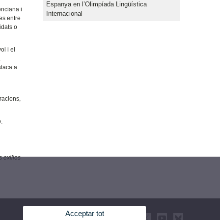
Espanya en l’Olimpíada Lingüística
enciana i
Internacional
es entre
idats o
l i el
a
staca a
racions,
,
 exilios
Acceptar tot