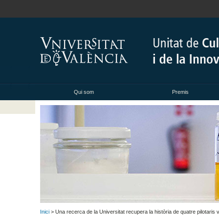
Qui som
Premis
Inici
> Una recerca de la Universitat recupera la història de quatre pilotaris v