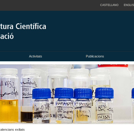
CASTELLANO
ENGLI
Activitats
Publicacions
alencians exiliats