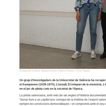
D'esquerra a dreta: Dayana Arteta, Helena Paricio i Víctor Agulló.
Un grup d’investigadors de la Universitat de València ha recuperat
el franquisme (1939-1975). L’estudi,
El trinquet de la memòria. L’e
en el joc de pilota com en la societat de l’època.
La pilota valenciana, amb més de set segles d’història documentada, 
“donar llum a un capítol poc conegut de la història de l’esport valen
sempre les conviccions democràtiques i el compromís amb el seu es