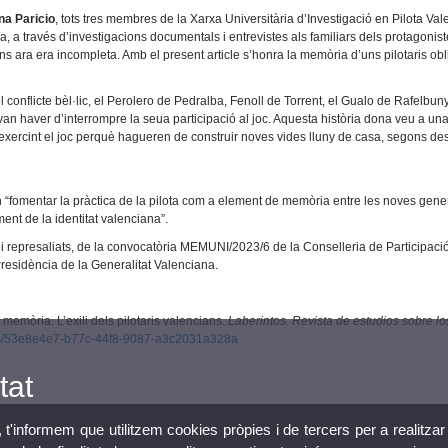
na Paricio
, tots tres membres de la Xarxa Universitària d’Investigació en Pilota Val
a, a través d’investigacions documentals i entrevistes als familiars dels protagonist
fins ara era incompleta. Amb el present article s’honra la memòria d’uns pilotaris obl
conflicte bèl·lic, el Perolero de Pedralba, Fenoll de Torrent, el Gualo de Rafelbunyo
haver d’interrompre la seua participació al joc. Aquesta història dona veu a un
 exercint el joc perquè hagueren de construir noves vides lluny de casa, segons de
n “fomentar la pràctica de la pilota com a element de memòria entre les noves gene
ment de la identitat valenciana”.
s i represaliats, de la convocatòria MEMUNI/2023/6 de la Conselleria de Participació
residència de la Generalitat Valenciana.
la memòria. L’exili dels pilotaris valencians.
Laberintos. Revista de estudios sobre los
tems/53e8e4e7-b77c-44f8-9087-a3c2031a328a
tat
, t'informem que utilitzem cookies pròpies i de tercers per a realitzar