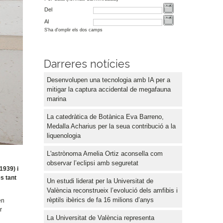
Del
Al
S'ha d'omplir els dos camps
Darreres notícies
Desenvolupen una tecnologia amb IA per a
mitigar la captura accidental de megafauna
marina
La catedràtica de Botànica Eva Barreno,
Medalla Acharius per la seua contribució a la
liquenologia
L'astrònoma Amelia Ortiz aconsella com
observar l’eclipsi amb seguretat
1939) i
s tant
Un estudi liderat per la Universitat de
València reconstrueix l’evolució dels amfibis i
rèptils ibèrics de fa 16 milions d’anys
én
r
La Universitat de València representa