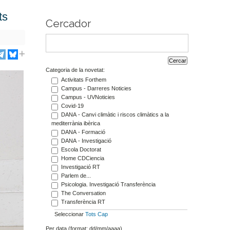
ts
Cercador
Categoria de la novetat:
Activitats Forthem
Campus - Darreres Noticies
Campus - UVNoticies
Covid-19
DANA - Canvi climàtic i riscos climàtics a la
mediterrània ibèrica
DANA - Formació
DANA - Investigació
Escola Doctorat
Home CDCiencia
Investigació RT
Parlem de...
Psicologia. Investigació Transferència
The Conversation
Transferència RT
Seleccionar
Tots
Cap
Per data (format: dd/mm/aaaa)