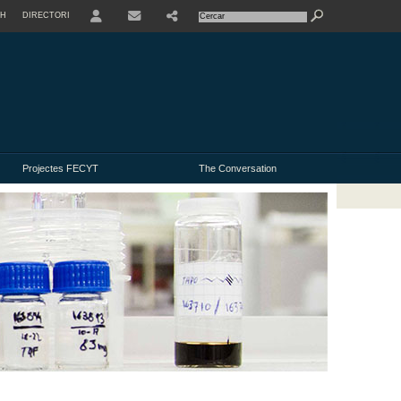
SH
DIRECTORI
USER
Projectes FECYT
The Conversation