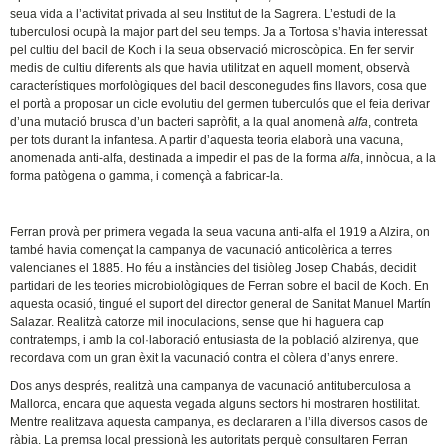
seua vida a l’activitat privada al seu Institut de la Sagrera. L’estudi de la
tuberculosi ocupà la major part del seu temps. Ja a Tortosa s’havia interessat
pel cultiu del bacil de Koch i la seua observació microscòpica. En fer servir
medis de cultiu diferents als que havia utilitzat en aquell moment, observà
característiques morfològiques del bacil desconegudes fins llavors, cosa que
el portà a proposar un cicle evolutiu del germen tuberculós que el feia derivar
d’una mutació brusca d’un bacteri sapròfit, a la qual anomenà
alfa
, contreta
per tots durant la infantesa. A partir d’aquesta teoria elaborà una vacuna,
anomenada anti-alfa, destinada a impedir el pas de la forma
alfa
, innòcua, a la
forma patògena o gamma, i començà a fabricar-la.
Ferran provà per primera vegada la seua vacuna anti-alfa el 1919 a Alzira, on
també havia començat la campanya de vacunació anticolèrica a terres
valencianes el 1885. Ho féu a instàncies del tisiòleg Josep Chabás, decidit
partidari de les teories microbiològiques de Ferran sobre el bacil de Koch. En
aquesta ocasió, tingué el suport del director general de Sanitat Manuel Martín
Salazar. Realitzà catorze mil inoculacions, sense que hi haguera cap
contratemps, i amb la col·laboració entusiasta de la població alzirenya, que
recordava com un gran èxit la vacunació contra el còlera d’anys enrere.
Dos anys després, realitzà una campanya de vacunació antituberculosa a
Mallorca, encara que aquesta vegada alguns sectors hi mostraren hostilitat.
Mentre realitzava aquesta campanya, es declararen a l’illa diversos casos de
ràbia. La premsa local pressionà les autoritats perquè consultaren Ferran