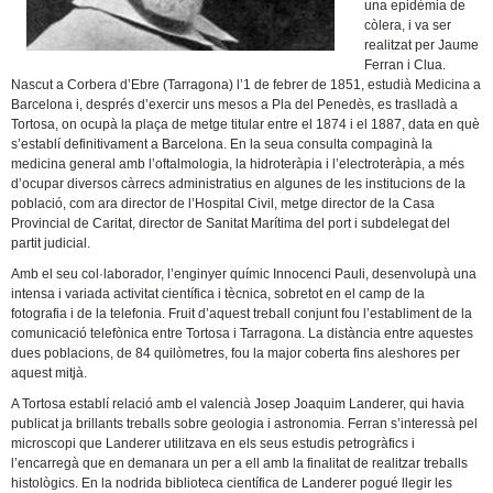
una epidèmia de
còlera, i va ser
realitzat per Jaume
Ferran i Clua.
Nascut a Corbera d’Ebre (Tarragona) l’1 de febrer de 1851, estudià Medicina a
Barcelona i, després d’exercir uns mesos a Pla del Penedès, es traslladà a
Tortosa, on ocupà la plaça de metge titular entre el 1874 i el 1887, data en què
s’establí definitivament a Barcelona. En la seua consulta compaginà la
medicina general amb l’oftalmologia, la hidroteràpia i l’electroteràpia, a més
d’ocupar diversos càrrecs administratius en algunes de les institucions de la
població, com ara director de l’Hospital Civil, metge director de la Casa
Provincial de Caritat, director de Sanitat Marítima del port i subdelegat del
partit judicial.
Amb el seu col·laborador, l’enginyer químic Innocenci Pauli, desenvolupà una
intensa i variada activitat científica i tècnica, sobretot en el camp de la
fotografia i de la telefonia. Fruit d’aquest treball conjunt fou l’establiment de la
comunicació telefònica entre Tortosa i Tarragona. La distància entre aquestes
dues poblacions, de 84 quilòmetres, fou la major coberta fins aleshores per
aquest mitjà.
A Tortosa establí relació amb el valencià Josep Joaquim Landerer, qui havia
publicat ja brillants treballs sobre geologia i astronomia. Ferran s’interessà pel
microscopi que Landerer utilitzava en els seus estudis petrogràfics i
l’encarregà que en demanara un per a ell amb la finalitat de realitzar treballs
histològics. En la nodrida biblioteca científica de Landerer pogué llegir les