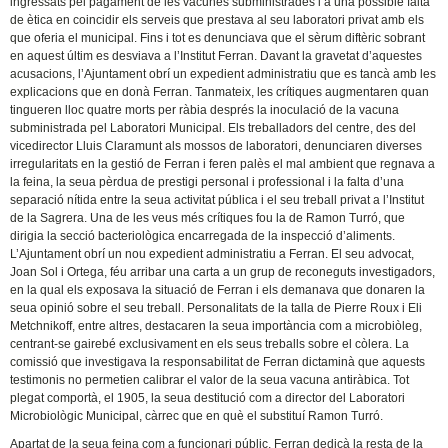
ingressats pel pagament de les vacunes subministrades i a una possible falta
de ètica en coincidir els serveis que prestava al seu laboratori privat amb els
que oferia el municipal. Fins i tot es denunciava que el sèrum diftèric sobrant
en aquest últim es desviava a l’Institut Ferran. Davant la gravetat d’aquestes
acusacions, l’Ajuntament obrí un expedient administratiu que es tancà amb les
explicacions que en donà Ferran. Tanmateix, les crítiques augmentaren quan
tingueren lloc quatre morts per ràbia després la inoculació de la vacuna
subministrada pel Laboratori Municipal. Els treballadors del centre, des del
vicedirector Lluis Claramunt als mossos de laboratori, denunciaren diverses
irregularitats en la gestió de Ferran i feren palès el mal ambient que regnava a
la feina, la seua pèrdua de prestigi personal i professional i la falta d’una
separació nítida entre la seua activitat pública i el seu treball privat a l’Institut
de la Sagrera. Una de les veus més crítiques fou la de Ramon Turró, que
dirigia la secció bacteriològica encarregada de la inspecció d’aliments.
L’Ajuntament obrí un nou expedient administratiu a Ferran. El seu advocat,
Joan Sol i Ortega, féu arribar una carta a un grup de reconeguts investigadors,
en la qual els exposava la situació de Ferran i els demanava que donaren la
seua opinió sobre el seu treball. Personalitats de la talla de Pierre Roux i Eli
Metchnikoff, entre altres, destacaren la seua importància com a microbiòleg,
centrant-se gairebé exclusivament en els seus treballs sobre el còlera. La
comissió que investigava la responsabilitat de Ferran dictaminà que aquests
testimonis no permetien calibrar el valor de la seua vacuna antiràbica. Tot
plegat comportà, el 1905, la seua destitució com a director del Laboratori
Microbiològic Municipal, càrrec que en què el substituí Ramon Turró.
Apartat de la seua feina com a funcionari públic, Ferran dedicà la resta de la