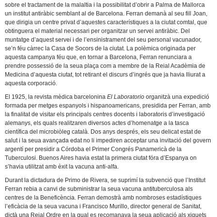
sobre el tractament de la malaltia i la possibilitat d’obrir a Palma de Mallorca
un institut antiràbic semblant al de Barcelona. Ferran demanà al seu fill Joan,
que dirigia un centre privat d’aquestes característiques a la ciutat comtal, que
obtinguera el material necessari per organitzar un servei antiràbic. Del
muntatge d’aquest servei i de l’ensinistrament del seu personal vacunador,
se’n féu càrrec la Casa de Socors de la ciutat. La polèmica originada per
aquesta campanya féu que, en tornar a Barcelona, Ferran renunciara a
prendre possessió de la seua plaça com a membre de la Reial Acadèmia de
Medicina d’aquesta ciutat, tot retirant el discurs d’ingrés que ja havia lliurat a
aquesta corporació.
El 1925, la revista mèdica barcelonina
El Laboratorio
organitzà una expedició
formada per metges espanyols i hispanoamericans, presidida per Ferran, amb
la finalitat de visitar els principals centres docents i laboratoris d’investigació
alemanys, els quals realitzaren diversos actes d’homenatge a la tasca
científica del microbiòleg català. Dos anys després, els seu delicat estat de
salut i la seua avançada edat no li impediren acceptar una invitació del govern
argentí per presidir a Córdoba el Primer Congrés Panamericà de la
Tuberculosi. Buenos Aires havia estat la primera ciutat fóra d’Espanya on
s’havia utilitzat amb èxit la vacuna anti-alfa.
Durant la dictadura de Primo de Rivera, se suprimí la subvenció que l’Institut
Ferran rebia a canvi de subministrar la seua vacuna antituberculosa als
centres de la Beneficència. Ferran demostrà amb nombroses estadístiques
l’eficàcia de la seua vacuna i Francisco Murillo, director general de Sanitat,
dictà una Reial Ordre en la qual es recomanava la seua aplicació als xiquets