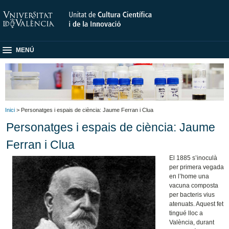
MENÚ
Inici
> Personatges i espais de ciència: Jaume Ferran i Clua
Personatges i espais de ciència: Jaume
Ferran i Clua
El 1885 s’inoculà
per primera vegada
en l’home una
vacuna composta
per bacteris vius
atenuats. Aquest fet
tingué lloc a
València, durant