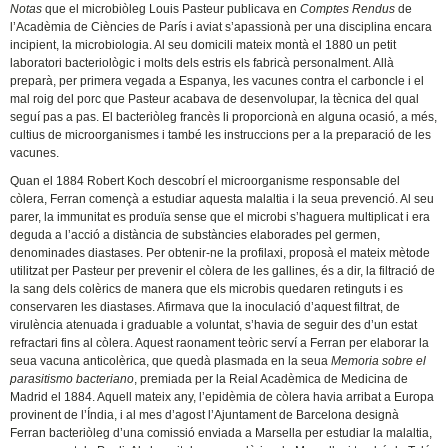
Notas
que el microbiòleg Louis Pasteur publicava en
Comptes Rendus
de
l’Acadèmia de Ciències de París i aviat s’apassionà per una disciplina encara
incipient, la microbiologia. Al seu domicili mateix montà el 1880 un petit
laboratori bacteriològic i molts dels estris els fabricà personalment. Allà
preparà, per primera vegada a Espanya, les vacunes contra el carboncle i el
mal roig del porc que Pasteur acabava de desenvolupar, la tècnica del qual
seguí pas a pas. El bacteriòleg francès li proporcionà en alguna ocasió, a més,
cultius de microorganismes i també les instruccions per a la preparació de les
vacunes.
Quan el 1884 Robert Koch descobrí el microorganisme responsable del
còlera, Ferran començà a estudiar aquesta malaltia i la seua prevenció. Al seu
parer, la immunitat es produïa sense que el microbi s’haguera multiplicat i era
deguda a l’acció a distància de substàncies elaborades pel germen,
denominades diastases. Per obtenir-ne la profilaxi, proposà el mateix mètode
utilitzat per Pasteur per prevenir el còlera de les gallines, és a dir, la filtració de
la sang dels colèrics de manera que els microbis quedaren retinguts i es
conservaren les diastases. Afirmava que la inoculació d’aquest filtrat, de
virulència atenuada i graduable a voluntat, s’havia de seguir des d’un estat
refractari fins al còlera. Aquest raonament teòric serví a Ferran per elaborar la
seua vacuna anticolèrica, que quedà plasmada en la seua
Memoria sobre el
parasitismo bacteriano
, premiada per la Reial Acadèmica de Medicina de
Madrid el 1884. Aquell mateix any, l’epidèmia de còlera havia arribat a Europa
provinent de l’Índia, i al mes d’agost l’Ajuntament de Barcelona designà
Ferran bacteriòleg d’una comissió enviada a Marsella per estudiar la malaltia,