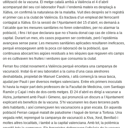
utilització de la vacuna. El metge català arribà a València el 4 d’abril
acompanyat del seu col·laborador Pauli i l’endemà mateix es desplaçà a
Xàtiva, on confirmà la naturalesa de la malaltia. Vuit dies després se’n registrà
el primer cas a la ciutat de València. Es tractava d’un empleat del ferrocarril
contagiat a Xàtiva. En la sessió de l’Ajuntament del 15 d’abril, es demanà a
l’alcalde que les mesures sanitàries no foren ostensibles, per no alarmar la
població, i fins i tot que declarara que no s’havia donat cap cas de còlera a la
capital. Durant un mes, els casos pogueren ser controlats, però l’epidèmia
avançava sense parar. Les mesures sanitàries aplicades resultaren ineficaces,
perquè ensopegaven amb la poca col·laboració de la població, que
continuava abocant les aigües residuals a les sèquies que regaven els camps
on es cultivaven les fruites i verdures que consumia la ciutat.
Ferran fou cridat novament a València perquè encetara una campanya de
vacunació. Instal·là el seu laboratori a la cuina d’una casa aleshores
deshabitada, propietat de Manuel Candela, i allà començà la seua tasca,
ajudat per Pauli i per diversos metges valencians. Entre els primers inoculats
hi havia la major part dels professors de la Facultat de Medicina, com Santiago
Ramón y Cajal i més de dos-cents metges. El 24 d’abril es dirigí a vacunar a
Alzira, juntament amb Pauli i Gimeno, qui pronuncià un discurs a l’Ajuntament
explicant els beneficis de la vacuna. S’hi vacunaren les dues terceres parts
dels habitants, i així començaven les vacunacions a gran escala. En aquesta
població Ferran caigué malalt de paludisme i hagué de tornar a Tortosa. Una
vegada refet, reprengué la campanya de vacunació a Xiva, Xest, Benifaió i
moltes altres localitats, i també a la capital valenciana. Amb tot, la polèmica