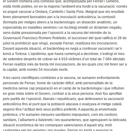
el Govern nomenà una comissió que, acompanyada per Ferran i Gimeno,
visità molts pobles, on en la majoria l’ambient era hostil a la vacunació: només
es pogué vacunar a Ondara, Cambrils i Santa Pola. Malgrat que els resultats
foren plenament favorables per a la inoculació anticolèrica, la comissió
(formada per metges aliens a la bacteriologia: un dissector anatòmic, un
especialista en malalties venèries i un tocòleg) emeté un dictamen negatiu,
sens dubte pressionada per l’oposició a la vacuna del ministre de la
Governació Francisco Romero Robledo, el successor del qual ratificà el 28 de
juliol la prohibició que ningú, excepte Ferran, realitzara les inoculacions.
Davant aquesta situació, el bacteriòleg es negà a continuar vacunant i se’n
tornà a Tortosa. L’epidèmia, que havia començat a decréixer, s’extingí el mes
de setembre després de cobrar-se 4.919 víctimes d’un total de 7.084 afectats.
Ferran realitzà més de trenta mil inoculacions, de les quals cinc mil foren ser a
la capital, amb només 54 inoculats morts.
A les raons científiques contràries a la vacuna, se sumaren enfrontaments
personals de Ferran, home de caràcter difícil, amb personalitats de la
medicina sense cap preparació en el camp de la bacteriologia i que influïren
en gran mida sobre el Govern, contrari a la seua persona. Això fou aprofitat
pels partits de l’oposició, liberals i republicans, que defensaren la vacunació
anticolèrica fins al punt que la població atacava o exalçava el metge català
segons fóra l’actitud dels seus polítics preferits. A aquesta ja enverinada
polèmica, s’hi sumaren mesures sanitàries impopulars, com els cordons
sanitaris, l’aïllament a llatzerets i les quarantenes, que agreujaven la delicada
situació econòmica de les comarques valencianes d’aquell any, molt
castigades per les gelades i les riuades. Ferran no tardà a exposar la