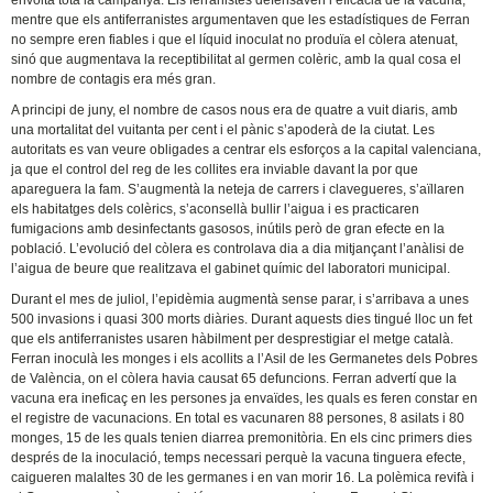
envoltà tota la campanya. Els ferranistes defensaven l’eficàcia de la vacuna,
mentre que els antiferranistes argumentaven que les estadístiques de Ferran
no sempre eren fiables i que el líquid inoculat no produïa el còlera atenuat,
sinó que augmentava la receptibilitat al germen colèric, amb la qual cosa el
nombre de contagis era més gran.
A principi de juny, el nombre de casos nous era de quatre a vuit diaris, amb
una mortalitat del vuitanta per cent i el pànic s’apoderà de la ciutat. Les
autoritats es van veure obligades a centrar els esforços a la capital valenciana,
ja que el control del reg de les collites era inviable davant la por que
apareguera la fam. S’augmentà la neteja de carrers i clavegueres, s’aïllaren
els habitatges dels colèrics, s’aconsellà bullir l’aigua i es practicaren
fumigacions amb desinfectants gasosos, inútils però de gran efecte en la
població. L’evolució del còlera es controlava dia a dia mitjançant l’anàlisi de
l’aigua de beure que realitzava el gabinet químic del laboratori municipal.
Durant el mes de juliol, l’epidèmia augmentà sense parar, i s’arribava a unes
500 invasions i quasi 300 morts diàries. Durant aquests dies tingué lloc un fet
que els antiferranistes usaren hàbilment per desprestigiar el metge català.
Ferran inoculà les monges i els acollits a l’Asil de les Germanetes dels Pobres
de València, on el còlera havia causat 65 defuncions. Ferran advertí que la
vacuna era ineficaç en les persones ja envaïdes, les quals es feren constar en
el registre de vacunacions. En total es vacunaren 88 persones, 8 asilats i 80
monges, 15 de les quals tenien diarrea premonitòria. En els cinc primers dies
després de la inoculació, temps necessari perquè la vacuna tinguera efecte,
caigueren malaltes 30 de les germanes i en van morir 16. La polèmica revifà i