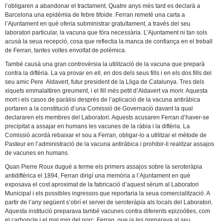
l’obligaren a abandonar el tractament. Quatre anys més tard es declarà a
Barcelona una epidèmia de febre tifoide. Ferran remeté una carta a
l’Ajuntament en què oferia subministrar gratuïtament, a través del seu
laboratori particular, la vacuna que fóra necessària. L’Ajuntament ni tan sols
acusà la seua recepció, cosa que reflectia la manca de confiança en el treball
de Ferran, tantes voltes envoltat de polèmica.
També causà una gran controvèrsia la utilització de la vacuna que preparà
contra la diftèria. La va provar en ell, en dos dels seus fills i en els dos fills del
seu amic Pere Aldavert, futur president de la Lliga de Catalunya. Tres dels
xiquets emmalaltiren greument, i el fill més petit d’Aldavert va morir. Aquesta
mort i els casos de paràlisi després de l’aplicació de la vacuna antiràbica
portaren a la constitució d’una Comissió de Governació davant la qual
declararen els membres del Laboratori. Aquests acusaren Ferran d’haver-se
precipitat a assajar en humans les vacunes de la ràbia i la diftèria. La
Comissió acordà rebaixar el sou a Ferran, obligar-lo a utilitzar el mètode de
Pasteur en l’administració de la vacuna antiràbica i prohibir-li realitzar assajos
de vacunes en humans.
Quan Pierre Roux dugué a terme els primers assajos sobre la seroteràpia
antidiftèrica el 1894, Ferran dirigí una memòria a l’Ajuntament en què
exposava el cost aproximat de la fabricació d’aquest sèrum al Laboratori
Municipal i els possibles ingressos que reportaria la seua comercialització. A
partir de l’any següent s’obrí el servei de seroteràpia als locals del Laboratori.
Aquesta institució preparava també vacunes contra diferents epizoòties, com
el carboncle i el mal roig del porc. Ferran, que ja les preparava al seu