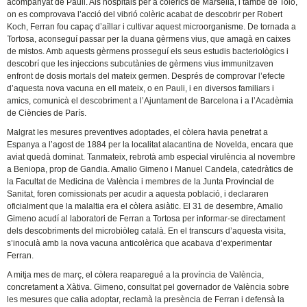
acompanyat de Pauli. Als hospitals per a colèrics de Marsella, i també de Toló,
on es comprovava l’acció del vibrió colèric acabat de descobrir per Robert
Koch, Ferran fou capaç d’aïllar i cultivar aquest microorganisme. De tornada a
Tortosa, aconseguí passar per la duana gèrmens vius, que amagà en caixes
de mistos. Amb aquests gèrmens prosseguí els seus estudis bacteriològics i
descobrí que les injeccions subcutànies de gèrmens vius immunitzaven
enfront de dosis mortals del mateix germen. Després de comprovar l’efecte
d’aquesta nova vacuna en ell mateix, o en Pauli, i en diversos familiars i
amics, comunicà el descobriment a l’Ajuntament de Barcelona i a l’Acadèmia
de Ciències de París.
Malgrat les mesures preventives adoptades, el còlera havia penetrat a
Espanya a l’agost de 1884 per la localitat alacantina de Novelda, encara que
aviat quedà dominat. Tanmateix, rebrotà amb especial virulència al novembre
a Beniopa, prop de Gandia. Amalio Gimeno i Manuel Candela, catedràtics de
la Facultat de Medicina de València i membres de la Junta Provincial de
Sanitat, foren comissionats per acudir a aquesta població, i declararen
oficialment que la malaltia era el còlera asiàtic. El 31 de desembre, Amalio
Gimeno acudí al laboratori de Ferran a Tortosa per informar-se directament
dels descobriments del microbiòleg català. En el transcurs d’aquesta visita,
s’inoculà amb la nova vacuna anticolèrica que acabava d’experimentar
Ferran.
A mitja mes de març, el còlera reaparegué a la província de València,
concretament a Xàtiva. Gimeno, consultat pel governador de València sobre
les mesures que calia adoptar, reclamà la presència de Ferran i defensà la