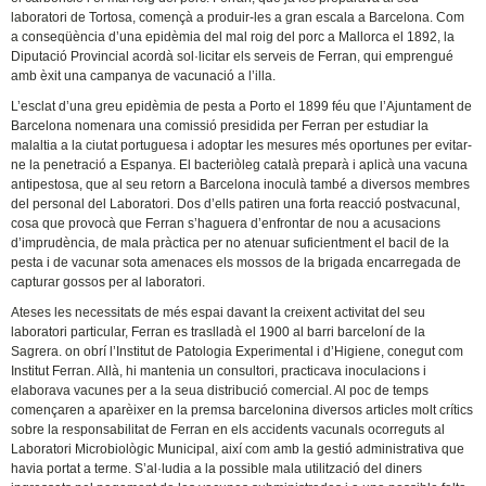
laboratori de Tortosa, començà a produir-les a gran escala a Barcelona. Com
a conseqüència d’una epidèmia del mal roig del porc a Mallorca el 1892, la
Diputació Provincial acordà sol·licitar els serveis de Ferran, qui emprengué
amb èxit una campanya de vacunació a l’illa.
L’esclat d’una greu epidèmia de pesta a Porto el 1899 féu que l’Ajuntament de
Barcelona nomenara una comissió presidida per Ferran per estudiar la
malaltia a la ciutat portuguesa i adoptar les mesures més oportunes per evitar-
ne la penetració a Espanya. El bacteriòleg català preparà i aplicà una vacuna
antipestosa, que al seu retorn a Barcelona inoculà també a diversos membres
del personal del Laboratori. Dos d’ells patiren una forta reacció postvacunal,
cosa que provocà que Ferran s’haguera d’enfrontar de nou a acusacions
d’imprudència, de mala pràctica per no atenuar suficientment el bacil de la
pesta i de vacunar sota amenaces els mossos de la brigada encarregada de
capturar gossos per al laboratori.
Ateses les necessitats de més espai davant la creixent activitat del seu
laboratori particular, Ferran es traslladà el 1900 al barri barceloní de la
Sagrera. on obrí l’Institut de Patologia Experimental i d’Higiene, conegut com
Institut Ferran. Allà, hi mantenia un consultori, practicava inoculacions i
elaborava vacunes per a la seua distribució comercial. Al poc de temps
començaren a aparèixer en la premsa barcelonina diversos articles molt crítics
sobre la responsabilitat de Ferran en els accidents vacunals ocorreguts al
Laboratori Microbiològic Municipal, així com amb la gestió administrativa que
havia portat a terme. S’al·ludia a la possible mala utilització del diners