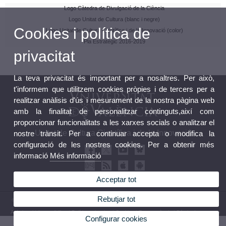
Logo Càtedra de Divulgació de la Ciència
Logo Unitat de Cultura (blanc i negre)
Cookies i política de
Logo Unitat de Cultura Científica i de la Innovació (color)
Pla Estratègic 2016-2019
privacitat
La teva privacitat és important per a nosaltres. Per això,
t'informem que utilitzem cookies pròpies i de tercers per a
realitzar anàlisis d'ús i mesurament de la nostra pàgina web
amb la finalitat de personalitzar continguts,així com
proporcionar funcionalitats a les xarxes socials o analitzar el
Unitat de Cultura Científica i de la Innovació
nostre trànsit. Per a continuar accepta o modifica la
configuració de les nostres cookies. Per a obtenir més
informació
Més informació
Acceptar tot
Rebutjar tot
© 2026 UV. - Avda Blasco Ibañez, 13. 46010 València. Espanya.Tel.: (+34) 96 339 50 00
Avís legal
|
Accessibilitat
|
Política privacitat
|
Cookies
|
Transparència
|
Bústia de contacte
Configurar cookies