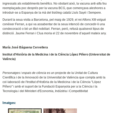
ingressats als establiments benèfics. No obstant això, la vacuna anti-alfa fou
reemplaçada poc després per la vacuna BCG, que començava aleshores a
introduir-se a Espanya de la mà del tisiòleg català Lluís Sayé i Sempere.
Durant la seua visita a Barcelona, pel maig de 1929, el rei Alfons XIII volgué
conèixer Ferran, a qui va assabentar de la seua intenció de concedir-li una
condecoració o bé un títol nobiliari. Ferran, però, refusà qualsevol tipus de
distinció. Jaume Ferran i Clua moria el 22 de novembre d’aquell mateix any.
María José Báguena Cervellera
Institut d’Història de la Medicina i de la Ciència López Piñero (Universitat de
València)
Personatges i espais de ciència
es un projecte de la Unitat de Cultura
Científica i de la Innovació de la Universitat de València que compta amb la
col·laboració de l'Institut d'Història de la Medicina i de la Ciència "López
Piñero" i amb el suport de la Fundació Espanyola per a la Ciència i la
Tecnologia i del Ministeri d'Economia, Indústria i Competitivitat
Imatges: