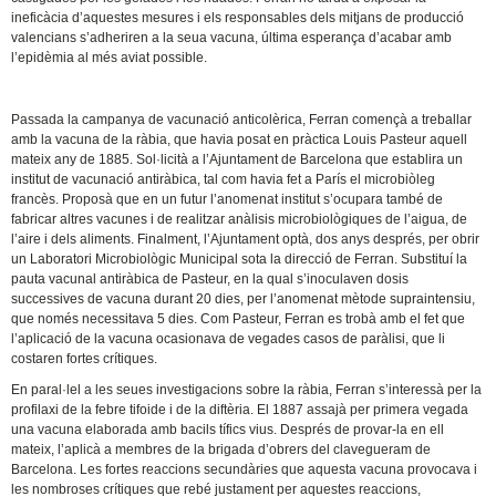
ineficàcia d’aquestes mesures i els responsables dels mitjans de producció
valencians s’adheriren a la seua vacuna, última esperança d’acabar amb
l’epidèmia al més aviat possible.
Passada la campanya de vacunació anticolèrica, Ferran començà a treballar
amb la vacuna de la ràbia, que havia posat en pràctica Louis Pasteur aquell
mateix any de 1885. Sol·licità a l’Ajuntament de Barcelona que establira un
institut de vacunació antiràbica, tal com havia fet a París el microbiòleg
francès. Proposà que en un futur l’anomenat institut s’ocupara també de
fabricar altres vacunes i de realitzar anàlisis microbiològiques de l’aigua, de
l’aire i dels aliments. Finalment, l’Ajuntament optà, dos anys després, per obrir
un Laboratori Microbiològic Municipal sota la direcció de Ferran. Substituí la
pauta vacunal antiràbica de Pasteur, en la qual s’inoculaven dosis
successives de vacuna durant 20 dies, per l’anomenat mètode supraintensiu,
que només necessitava 5 dies. Com Pasteur, Ferran es trobà amb el fet que
l’aplicació de la vacuna ocasionava de vegades casos de paràlisi, que li
costaren fortes crítiques.
En paral·lel a les seues investigacions sobre la ràbia, Ferran s’interessà per la
profilaxi de la febre tifoide i de la diftèria. El 1887 assajà per primera vegada
una vacuna elaborada amb bacils tífics vius. Després de provar-la en ell
mateix, l’aplicà a membres de la brigada d’obrers del clavegueram de
Barcelona. Les fortes reaccions secundàries que aquesta vacuna provocava i
les nombroses crítiques que rebé justament per aquestes reaccions,