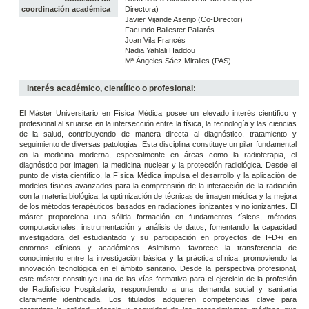
coordinación académica
Directora)
Javier Vijande Asenjo (Co-Director)
Facundo Ballester Pallarés
Joan Vila Francés
Nadia Yahlali Haddou
Mª Ángeles Sáez Miralles (PAS)
Interés académico, científico o profesional:
El Máster Universitario en Física Médica posee un elevado interés científico y
profesional al situarse en la intersección entre la física, la tecnología y las ciencias
de la salud, contribuyendo de manera directa al diagnóstico, tratamiento y
seguimiento de diversas patologías. Esta disciplina constituye un pilar fundamental
en la medicina moderna, especialmente en áreas como la radioterapia, el
diagnóstico por imagen, la medicina nuclear y la protección radiológica. Desde el
punto de vista científico, la Física Médica impulsa el desarrollo y la aplicación de
modelos físicos avanzados para la comprensión de la interacción de la radiación
con la materia biológica, la optimización de técnicas de imagen médica y la mejora
de los métodos terapéuticos basados en radiaciones ionizantes y no ionizantes. El
máster proporciona una sólida formación en fundamentos físicos, métodos
computacionales, instrumentación y análisis de datos, fomentando la capacidad
investigadora del estudiantado y su participación en proyectos de I+D+i en
entornos clínicos y académicos. Asimismo, favorece la transferencia de
conocimiento entre la investigación básica y la práctica clínica, promoviendo la
innovación tecnológica en el ámbito sanitario. Desde la perspectiva profesional,
este máster constituye una de las vías formativa para el ejercicio de la profesión
de Radiofísico Hospitalario, respondiendo a una demanda social y sanitaria
claramente identificada. Los titulados adquieren competencias clave para