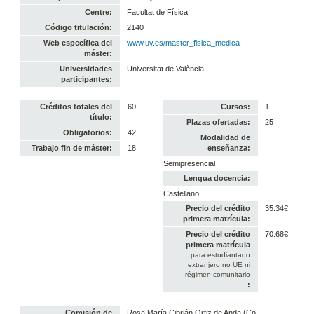
Centre:
Facultat de Física
Código titulación:
2140
Web específica del
www.uv.es/master_fisica_medica
máster:
Universidades
Universitat de València
participantes:
Créditos totales del
60
Cursos:
1
título:
Plazas ofertadas:
25
Obligatorios:
42
Modalidad de
Trabajo fin de máster:
18
enseñanza:
Semipresencial
Lengua docencia:
Castellano
Precio del crédito
35.34€
primera matrícula:
Precio del crédito
70.68€
primera matrícula
para estudiantado
extranjero no UE ni
régimen comunitario
:
Comisión de
Rosa María Cibrián Ortiz de Anda (Co-