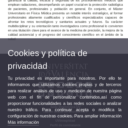
garantizar la calidad, eficacia y seguridad de los procedimientos médicos que
emplean radiaciones, desempeñando un papel crucial en la protección radiológica
de pacientes, profesionales y población en general. En conjunto, el Máster
Universitario en Física Médica presenta un notable interés estratégico, al formar
profesionales altamente cualificados y científicos especializados capaces de
afrontar los retos tecnológicos y sanitarios actuales y futuros. Su carácter
multidisciplinar y su orientación tanto investigadora como profesional lo convierten
en una titulación clave para el avance de la medicina de precisión, la mejora de la
calidad asistencial y el progreso del conocimiento científico en el ámbito de la
salud.
Cookies y política de
privacidad
Tu privacidad es importante para nosotros. Por ello te
informamos que utilizamos cookies propias y de terceros
para realizar análisis de uso y medición de nuestra página
web con el fin de personalizar contenidos,así como
proporcionar funcionalidades a las redes sociales o analizar
Sede Electrónica UV
nuestro tráfico. Para continuar acepta o modifica la
Tablón oficial de anuncios UV
configuración de nuestras cookies. Para ampliar información
Plan Estratégico
UVintegridad
Más información
Perfil de contratante