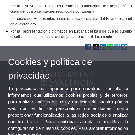
Por la UNESCO, la oficina del Centro Iberoamericano de Cooperación o
cualquier otra organización reconocida por España.
Por cualquier Representación diplomática o consular del Estado español
en el extranjero.
Por la Representación diplomática en España del país de que es súbdito
el solicitante o, en su caso, del de procedencia del documento.
Cookies y política de
privacidad
Tu privacidad es importante para nosotros. Por ello te
informamos que utilizamos cookies propias y de terceros
para realizar análisis de uso y medición de nuestra página
web con el fin de personalizar contenidos,así como
proporcionar funcionalidades a las redes sociales o analizar
Sede Electrónica UV
nuestro tráfico. Para continuar acepta o modifica la
Tablón oficial de anuncios UV
Plan Estratégico
configuración de nuestras cookies. Para ampliar información
UVintegridad
Más información