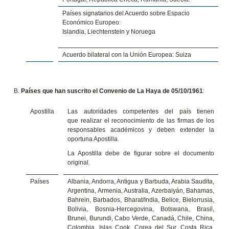
Países signatarios del Acuerdo sobre Espacio
Económico Europeo:
Islandia, Liechtenstein y Noruega
Acuerdo bilateral con la Unión Europea: Suiza
Países que han suscrito el Convenio de La Haya de 05/10/1961
:
Apostilla
Las autoridades competentes del país tienen
que realizar el reconocimiento de las firmas de los
responsables académicos y deben extender la
oportuna Apostilla.
La Apostilla debe de figurar sobre el documento
original.
Países
Albania, Andorra, Antigua y Barbuda, Arabia Saudita,
Argentina, Armenia, Australia, Azerbaiyán, Bahamas,
Bahrein, Barbados, Bharat/India, Belice, Bielorrusia,
Bolivia, Bosnia-Hercegovina, Botswana, Brasil,
Brunei, Burundi, Cabo Verde, Canadá, Chile, China,
Colombia, Islas Cook, Corea del Sur, Costa Rica,