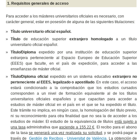
1. Requisitos generales de acceso
Para acceder a los másteres universitarios oficiales es necesario, con
carácter general, estar en posesión de alguna de las siguientes titulaciones:
Título universitario oficial español.
Título
de educación superior
extranjero homologado
a un título
universitario oficial español.
Título/Diploma
expedido por una institución de educación superior
extranjera perteneciente al Espacio Europeo de Educación Superior
(EEES) que faculte, en el país de expedición, para acceder a las
enseñanzas de máster oficial.
Título/Diploma oficial
expedido en un sistema educativo
extranjero no
perteneciente al EEES, legalizado o apostillado
. En este caso, el acceso
estará condicionado a la comprobación que los estudios cursados
corresponden a un nivel de formación equivalente al de los títulos
universitarios oficiales españoles y que capacitan para acceder a
estudios de máster oficial en el país en el que se ha expedido el título.
Este trámite no implica, en ningún caso, la homologación del título previo,
ni su reconocimiento para otra finalidad que no sea la de acceder a los
estudios de máster. El estudio de la equivalencia de títulos
está sujeto a
una tasa
administrativa que
asciende a 155.22 €
.
El recibo para el abono
de la tasa
se generará una vez realizada su solicitud
, y se podrá pagar a
través de
Gestión de Recibos - Universitat de València
. La obtención de