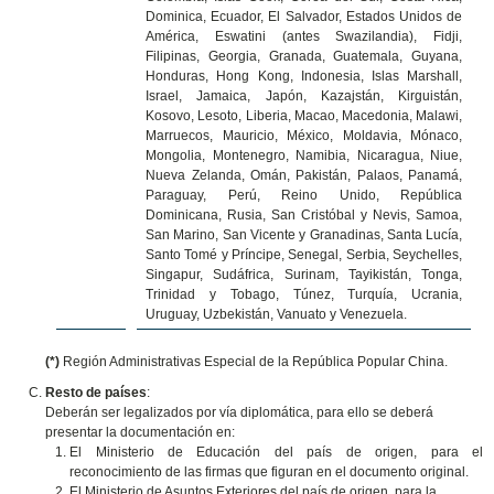
Dominica, Ecuador, El Salvador, Estados Unidos de
América, Eswatini (antes Swazilandia), Fidji,
Filipinas, Georgia, Granada, Guatemala, Guyana,
Honduras, Hong Kong, Indonesia, Islas Marshall,
Israel, Jamaica, Japón, Kazajstán, Kirguistán,
Kosovo, Lesoto, Liberia, Macao, Macedonia, Malawi,
Marruecos, Mauricio, México, Moldavia, Mónaco,
Mongolia, Montenegro, Namibia, Nicaragua, Niue,
Nueva Zelanda, Omán, Pakistán, Palaos, Panamá,
Paraguay, Perú, Reino Unido, República
Dominicana, Rusia, San Cristóbal y Nevis, Samoa,
San Marino, San Vicente y Granadinas, Santa Lucía,
Santo Tomé y Príncipe, Senegal, Serbia, Seychelles,
Singapur, Sudáfrica, Surinam, Tayikistán, Tonga,
Trinidad y Tobago, Túnez, Turquía, Ucrania,
Uruguay, Uzbekistán, Vanuato y Venezuela.
(*)
Región Administrativas Especial de la República Popular China.
Resto de países
:
Deberán ser legalizados por vía diplomática, para ello se deberá
presentar la documentación en:
El Ministerio de Educación del país de origen, para el
reconocimiento de las firmas que figuran en el documento original.
El Ministerio de Asuntos Exteriores del país de origen, para la