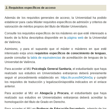
2. Requisitos específicos de acceso
Además de los requisitos generales de acceso, la Universidad ha podido
establecer para cada Máster requisitos específicos de admisión y criterios de
valoración de méritos propios del título de Máster Universitario.
Consulte los requisitos específicos de los másteres en que esté interesado a
través de la ficha descriptiva disponible en la
página web
de la Universitat
de València.
Asimismo, y para el supuesto que el máster o másteres en que esté
interesado exija unos
requisitos específicos de conocimiento de lenguas
,
puede consultar la
tabla de equivalencias
de acreditación de lenguas de la
Universitat de València.
Para acceder al MU
Psicología General Sanitaria
, el estudiantado que haya
realizado sus estudios en Universidades extranjeras deberá previamente
seguir el procedimiento establecido en:
https://ir.uv.es/94Q4mGq
y cumplir
los requisitos de traducción y legalización/apostilla indicados en el enlace
anterior.
Para acceder al MU en
Abogacía y Procura
,
el estudiantado que haya
realizado sus estudios en Universidades extranjeras deberá
acreditar la
homologación del título de Grado en Derecho.
Para acceder al MU en
Profesor de Educación Secundari
a, además de los